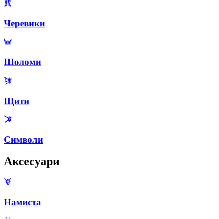
Черевики
Шоломи
Щити
Символи
Аксесуари
Намиста