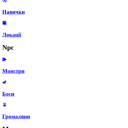
Навички
Локації
Npc
Монстри
Боси
Громадяни