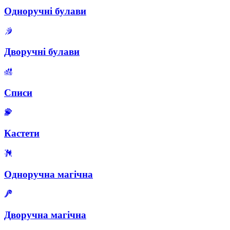
Одноручні булави
Дворучні булави
Списи
Кастети
Одноручна магічна
Дворучна магічна