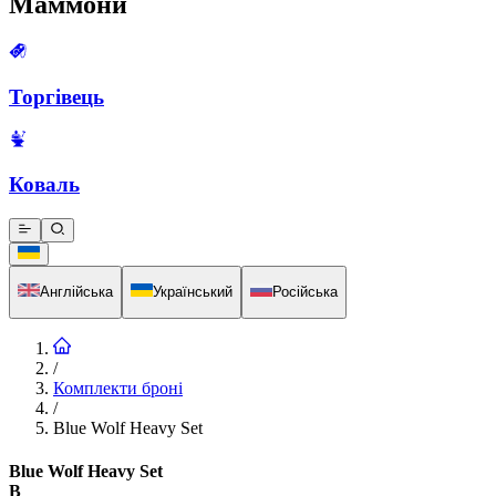
Маммони
Торгівець
Коваль
Англійська
Український
Російська
/
Комплекти броні
/
Blue Wolf Heavy Set
Blue Wolf Heavy Set
B