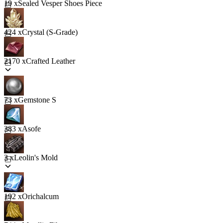
19 x
Sealed Vesper Shoes Piece
424 x
Crystal (S-Grade)
2170 x
Crafted Leather
73 x
Gemstone S
383 x
Asofe
3 x
Leolin's Mold
192 x
Orichalcum