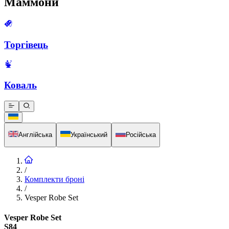
Маммони
Торгівець
Коваль
Англійська
Український
Російська
/
Комплекти броні
/
Vesper Robe Set
Vesper Robe Set
S84