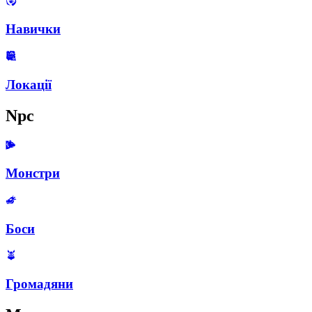
Навички
Локації
Npc
Монстри
Боси
Громадяни