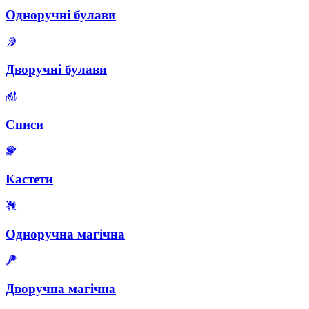
Одноручні булави
Дворучні булави
Списи
Кастети
Одноручна магічна
Дворучна магічна