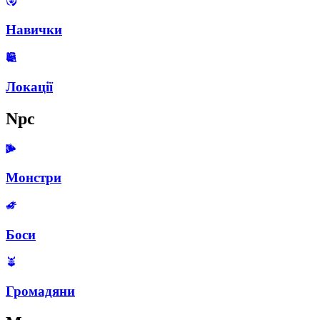
Навички
Локації
Npc
Монстри
Боси
Громадяни