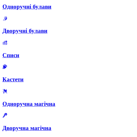
Одноручні булави
Дворучні булави
Списи
Кастети
Одноручна магічна
Дворучна магічна