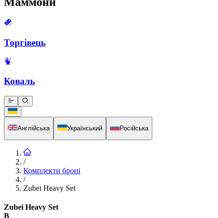
Маммони
Торгівець
Коваль
Англійська
Український
Російська
/
Комплекти броні
/
Zubei Heavy Set
Zubei Heavy Set
B