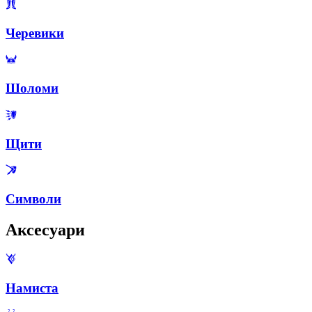
Черевики
Шоломи
Щити
Символи
Аксесуари
Намиста