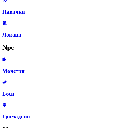
Навички
Локації
Npc
Монстри
Боси
Громадяни