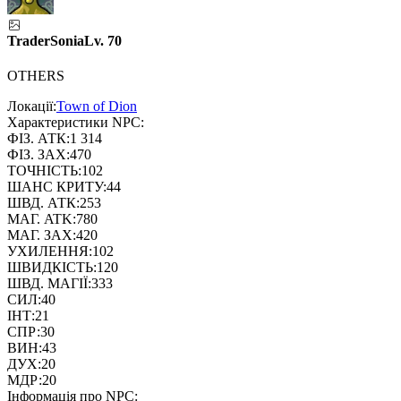
Trader
Sonia
Lv.
70
OTHERS
Локації:
Town of Dion
Характеристики NPC:
ФІЗ. АТК:
1 314
ФІЗ. ЗАХ:
470
ТОЧНІСТЬ:
102
ШАНС КРИТУ:
44
ШВД. АТК:
253
MАГ. ATK:
780
MАГ. ЗАХ:
420
УХИЛЕННЯ:
102
ШВИДКІСТЬ:
120
ШВД. МАГІЇ:
333
СИЛ:
40
ІНТ:
21
СПР:
30
ВИН:
43
ДУХ:
20
МДР:
20
Інформація про NPC: