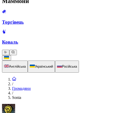
Маммони
Торгівець
Коваль
Англійська
Український
Російська
/
Громадяни
/
Sonia