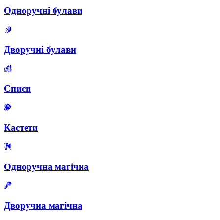
Одноручні булави
Дворучні булави
Списи
Кастети
Одноручна магічна
Дворучна магічна