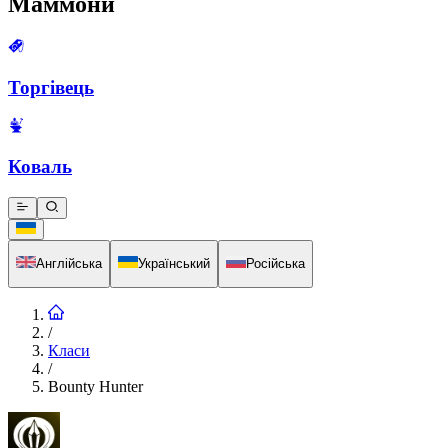
Маммони
Торгівець
Коваль
Англійська
Український
Російська
/
Класи
/
Bounty Hunter