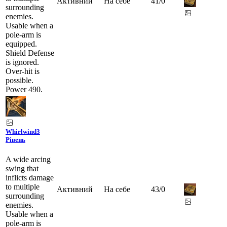
Активний
На себе
41
/
0
surrounding
enemies.
Usable when a
pole-arm is
equipped.
Shield Defense
is ignored.
Over-hit is
possible.
Power 490.
Whirlwind
3
Рівень
A wide arcing
swing that
inflicts damage
to multiple
Активний
На себе
43
/
0
surrounding
enemies.
Usable when a
pole-arm is