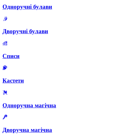
Одноручні булави
Дворучні булави
Списи
Кастети
Одноручна магічна
Дворучна магічна