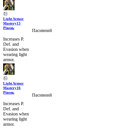
Light Armor
Mastery
15
Рівень
Пасивний
Increases P.
Def. and
Evasion when
wearing light
armor.
Light Armor
Mastery
16
Рівень
Пасивний
Increases P.
Def. and
Evasion when
wearing light
armor.