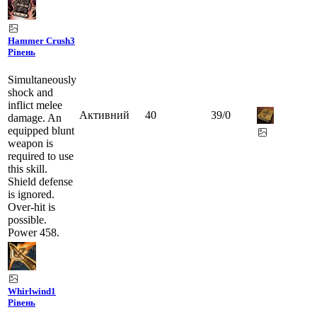
Hammer Crush
3
Рівень
Simultaneously
shock and
inflict melee
Активний
40
39
/
0
damage. An
equipped blunt
weapon is
required to use
this skill.
Shield defense
is ignored.
Over-hit is
possible.
Power 458.
Whirlwind
1
Рівень