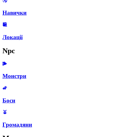
Навички
Локації
Npc
Монстри
Боси
Громадяни