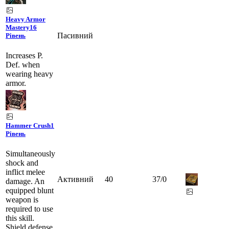
Heavy Armor
Mastery
16
Пасивний
Рівень
Increases P.
Def. when
wearing heavy
armor.
Hammer Crush
1
Рівень
Simultaneously
shock and
inflict melee
Активний
40
37
/
0
damage. An
equipped blunt
weapon is
required to use
this skill.
Shield defense