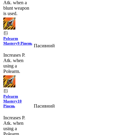
Atk. when a
blunt weapon
is used.
Polearm
Mastery
9 Рівень
Пасивний
Increases P.
Atk. when
using a
Polearm.
Polearm
Mastery
10
Пасивний
Рівень
Increases P.
Atk. when
using a
Polearm.