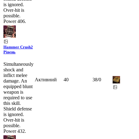
is ignored.
Over-hit is
possible.
Power 406.
Hammer Crush
2
Рівень
Simultaneously
shock and
inflict melee
Активний
40
38
/
0
damage. An
equipped blunt
weapon is
required to use
this skill.
Shield defense
is ignored.
Over-hit is
possible.
Power 432.