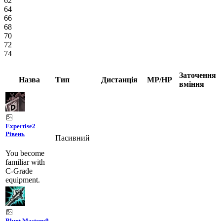
62
64
66
68
70
72
74
Заточення
Назва
Тип
Дистанція
MP/HP
вміння
Expertise
2
Рівень
Пасивний
You become
familiar with
C-Grade
equipment.
Blunt Mastery
9