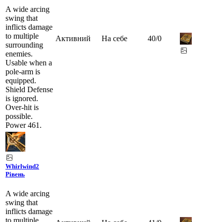
A wide arcing
swing that
inflicts damage
to multiple
Активний
На себе
40
/
0
surrounding
enemies.
Usable when a
pole-arm is
equipped.
Shield Defense
is ignored.
Over-hit is
possible.
Power 461.
Whirlwind
2
Рівень
A wide arcing
swing that
inflicts damage
to multiple