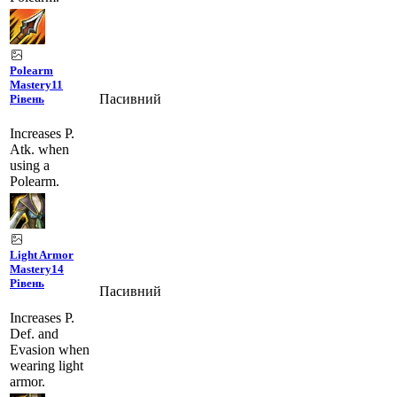
Polearm
Mastery
11
Пасивний
Рівень
Increases P.
Atk. when
using a
Polearm.
Light Armor
Mastery
14
Рівень
Пасивний
Increases P.
Def. and
Evasion when
wearing light
armor.