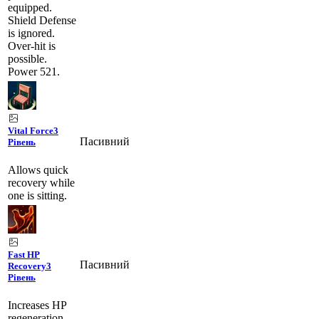
equipped.
Shield Defense
is ignored.
Over-hit is
possible.
Power 521.
Vital Force
3
Пасивний
Рівень
Allows quick
recovery while
one is sitting.
Fast HP
Пасивний
Recovery
3
Рівень
Increases HP
regeneration.