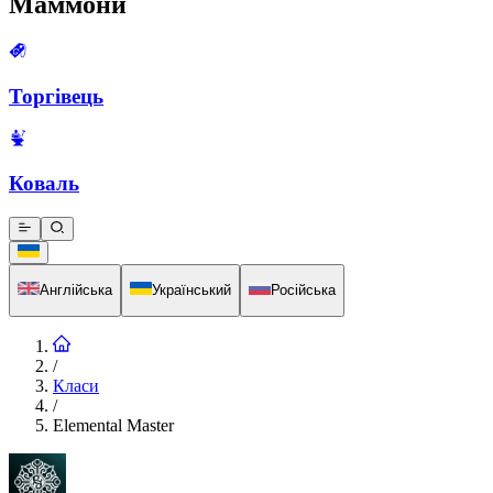
Маммони
Торгівець
Коваль
Англійська
Український
Російська
/
Класи
/
Elemental Master