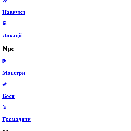
Навички
Локації
Npc
Монстри
Боси
Громадяни