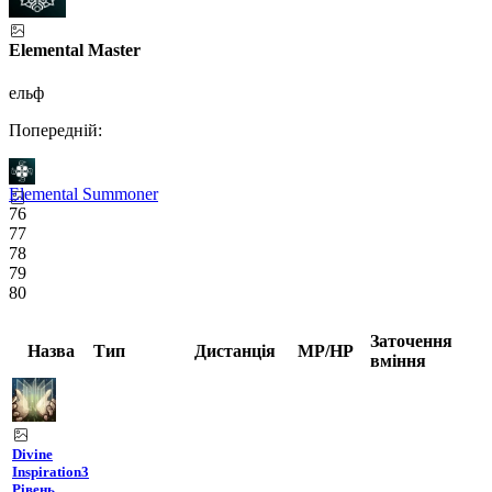
Elemental Master
ельф
Попередній:
Elemental Summoner
76
77
78
79
80
Заточення
Назва
Тип
Дистанція
MP/HP
вміння
Divine
Inspiration
3
Рівень