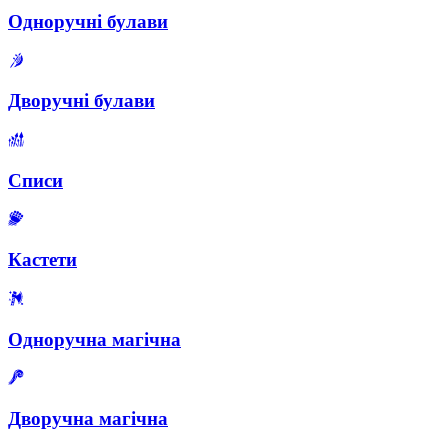
Одноручні булави
Дворучні булави
Списи
Кастети
Одноручна магічна
Дворучна магічна