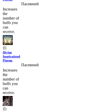
Пасивний
A
I
Increases
the
number of
buffs you
can
receive.
Divine
Inspiration
4
Рівень
A
Пасивний
I
Increases
V
the
number of
buffs you
can
receive.