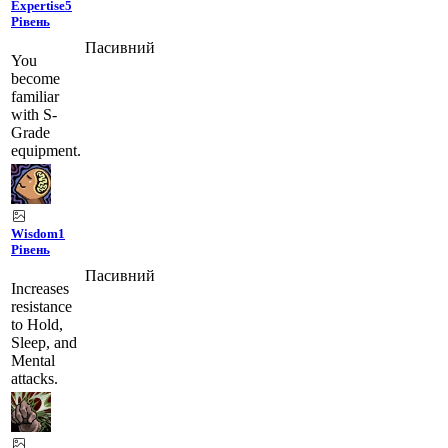
Expertise
5
Рівень
Пасивний
You
become
familiar
with S-
Grade
equipment.
Wisdom
1
Рівень
Пасивний
Increases
resistance
to Hold,
Sleep, and
Mental
attacks.