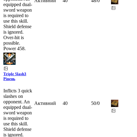
Активний
40
48
/
0
equipped dual-
sword weapon
is required to
use this skill.
Shield defense
is ignored.
Over-hit is
possible.
Power 458.
Triple Slash
3
Рівень
Inflicts 3 quick
slashes on
opponent. An
Активний
40
50
/
0
equipped dual-
sword weapon
is required to
use this skill.
Shield defense
is ignored.