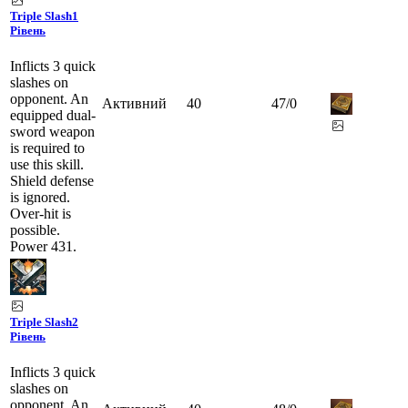
Triple Slash
1
Рівень
Inflicts 3 quick
slashes on
opponent. An
Активний
40
47
/
0
equipped dual-
sword weapon
is required to
use this skill.
Shield defense
is ignored.
Over-hit is
possible.
Power 431.
Triple Slash
2
Рівень
Inflicts 3 quick
slashes on
opponent. An