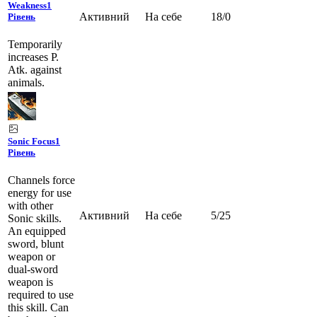
Weakness
1
Активний
На себе
18
/
0
Рівень
Temporarily
increases P.
Atk. against
animals.
Sonic Focus
1
Рівень
Channels force
energy for use
with other
Активний
На себе
5
/
25
Sonic skills.
An equipped
sword, blunt
weapon or
dual-sword
weapon is
required to use
this skill. Can