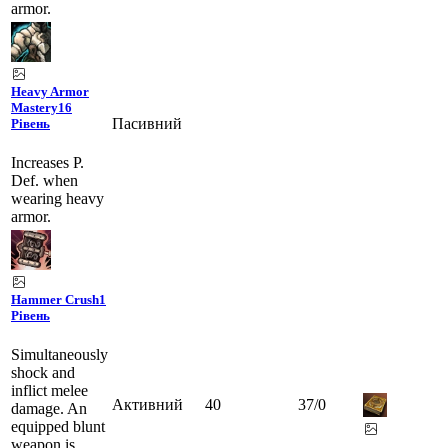
armor.
Heavy Armor
Mastery
16
Пасивний
Рівень
Increases P.
Def. when
wearing heavy
armor.
Hammer Crush
1
Рівень
Simultaneously
shock and
inflict melee
Активний
40
37
/
0
damage. An
equipped blunt
weapon is