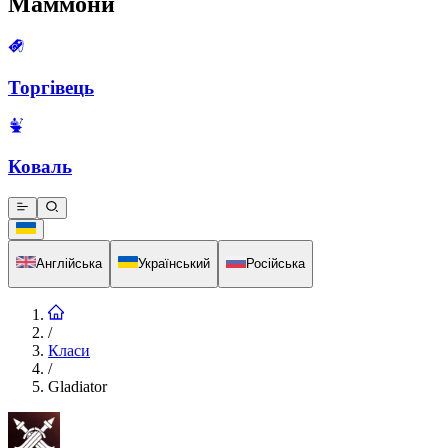
Маммони
Торгівець
Коваль
Англійська
Український
Російська
/
Класи
/
Gladiator