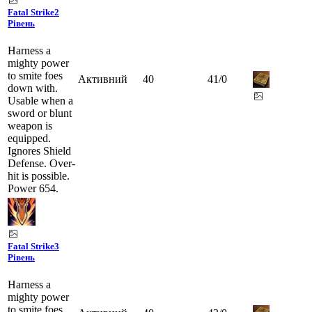
Fatal Strike
2
Рівень
Harness a
mighty power
to smite foes
Активний
40
41
/
0
down with.
Usable when a
sword or blunt
weapon is
equipped.
Ignores Shield
Defense. Over-
hit is possible.
Power 654.
Fatal Strike
3
Рівень
Harness a
mighty power
to smite foes