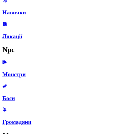
Навички
Локації
Npc
Монстри
Боси
Громадяни