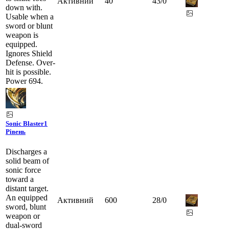
Активний
40
43
/
0
down with.
Usable when a
sword or blunt
weapon is
equipped.
Ignores Shield
Defense. Over-
hit is possible.
Power 694.
Sonic Blaster
1
Рівень
Discharges a
solid beam of
sonic force
toward a
distant target.
An equipped
Активний
600
28
/
0
sword, blunt
weapon or
dual-sword