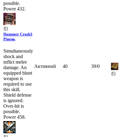
possible.
Power 432.
Hammer Crush
3
Рівень
Simultaneously
shock and
inflict melee
Активний
40
39
/
0
damage. An
equipped blunt
weapon is
required to use
this skill.
Shield defense
is ignored.
Over-hit is
possible.
Power 458.