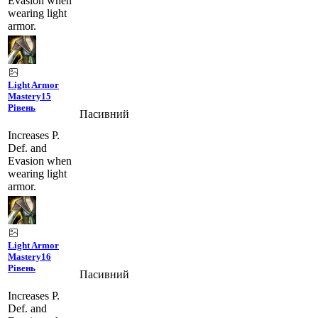
Evasion when
wearing light
armor.
Light Armor
Mastery
15
Рівень
Пасивний
Increases P.
Def. and
Evasion when
wearing light
armor.
Light Armor
Mastery
16
Рівень
Пасивний
Increases P.
Def. and