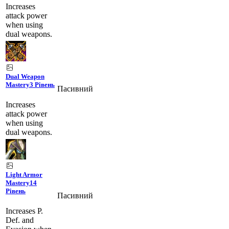
Increases
attack power
when using
dual weapons.
Dual Weapon
Mastery
3 Рівень
Пасивний
Increases
attack power
when using
dual weapons.
Light Armor
Mastery
14
Рівень
Пасивний
Increases P.
Def. and