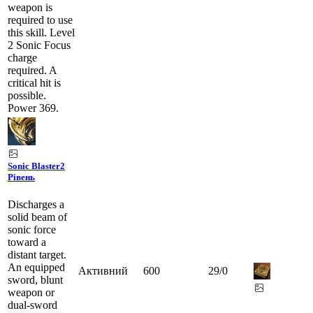
weapon is
required to use
this skill. Level
2 Sonic Focus
charge
required. A
critical hit is
possible.
Power 369.
Sonic Blaster
2
Рівень
Discharges a
solid beam of
sonic force
toward a
distant target.
An equipped
Активний
600
29
/
0
sword, blunt
weapon or
dual-sword