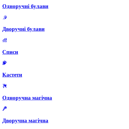
Одноручні булави
Дворучні булави
Списи
Кастети
Одноручна магічна
Дворучна магічна