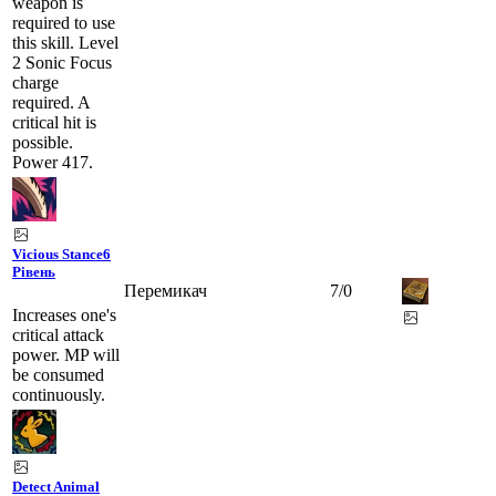
weapon is
required to use
this skill. Level
2 Sonic Focus
charge
required. A
critical hit is
possible.
Power 417.
Vicious Stance
6
Рівень
Перемикач
7
/
0
Increases one's
critical attack
power. MP will
be consumed
continuously.
Detect Animal