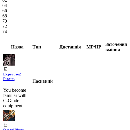
62
64
66
68
70
72
74
Заточення
Назва
Тип
Дистанція
MP/HP
вміння
Expertise
2
Рівень
Пасивний
You become
familiar with
C-Grade
equipment.
Sword Blunt