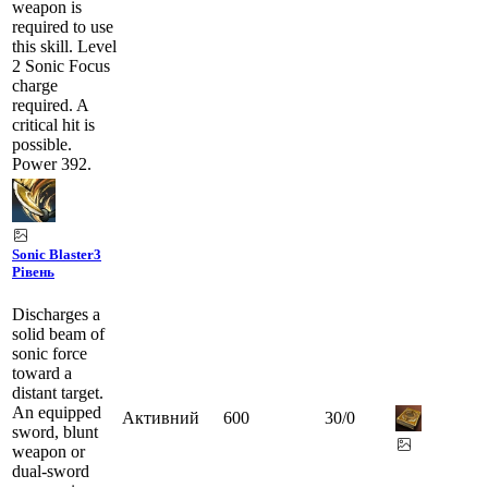
weapon is
required to use
this skill. Level
2 Sonic Focus
charge
required. A
critical hit is
possible.
Power 392.
Sonic Blaster
3
Рівень
Discharges a
solid beam of
sonic force
toward a
distant target.
An equipped
Активний
600
30
/
0
sword, blunt
weapon or
dual-sword