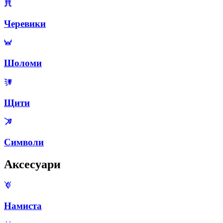
Черевики
Шоломи
Щити
Символи
Аксесуари
Намиста