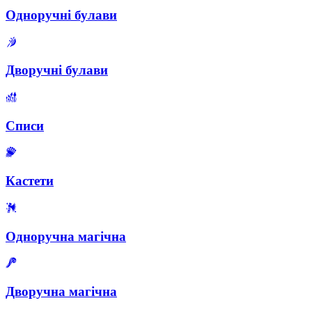
Одноручні булави
Дворучні булави
Списи
Кастети
Одноручна магічна
Дворучна магічна