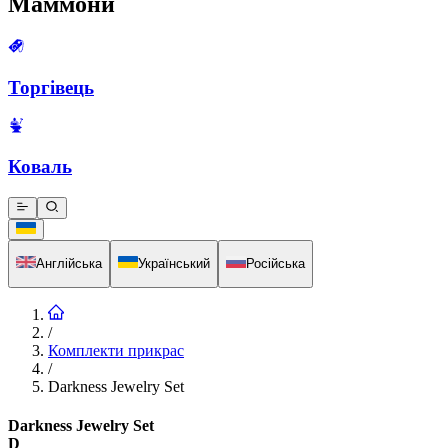
Маммони
Торгівець
Коваль
Англійська
Український
Російська
/
Комплекти прикрас
/
Darkness Jewelry Set
Darkness Jewelry Set
D