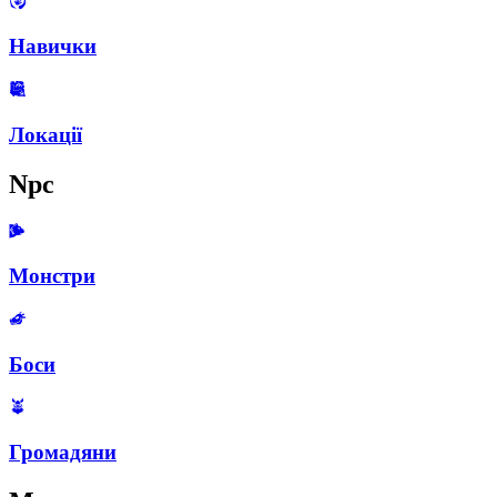
Навички
Локації
Npc
Монстри
Боси
Громадяни