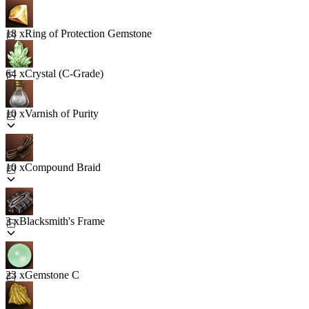
18 x
Ring of Protection Gemstone
64 x
Crystal (C-Grade)
10 x
Varnish of Purity
10 x
Compound Braid
3 x
Blacksmith's Frame
23 x
Gemstone C