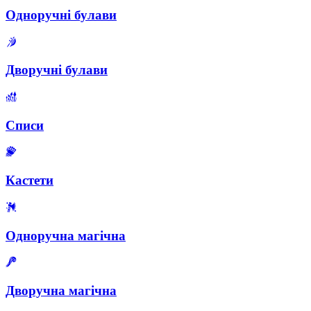
Одноручні булави
Дворучні булави
Списи
Кастети
Одноручна магічна
Дворучна магічна