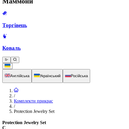
Маммони
Торгівець
Коваль
Англійська
Український
Російська
/
Комплекти прикрас
/
Protection Jewelry Set
Protection Jewelry Set
C