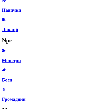
Навички
Локації
Npc
Монстри
Боси
Громадяни