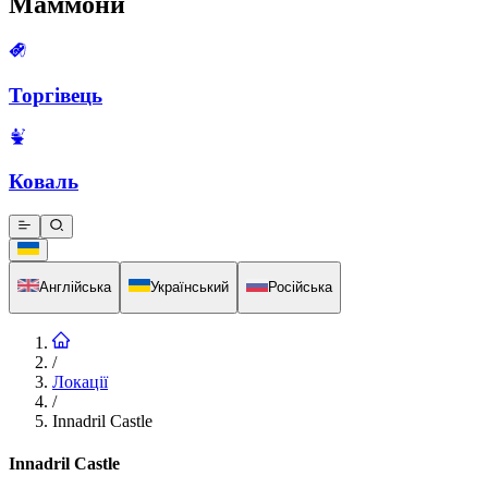
Маммони
Торгівець
Коваль
Англійська
Український
Російська
/
Локації
/
Innadril Castle
Innadril Castle