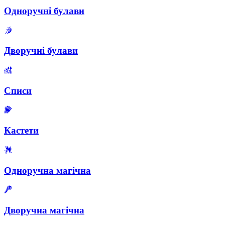
Одноручні булави
Дворучні булави
Списи
Кастети
Одноручна магічна
Дворучна магічна