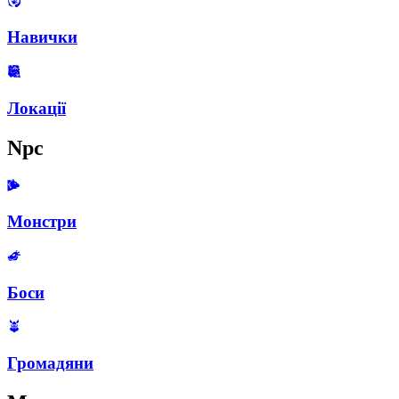
Навички
Локації
Npc
Монстри
Боси
Громадяни