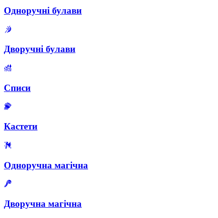
Одноручні булави
Дворучні булави
Списи
Кастети
Одноручна магічна
Дворучна магічна