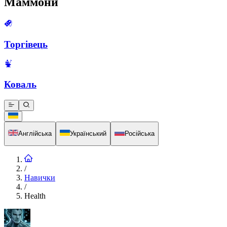
Маммони
Торгівець
Коваль
Англійська
Український
Російська
/
Навички
/
Health