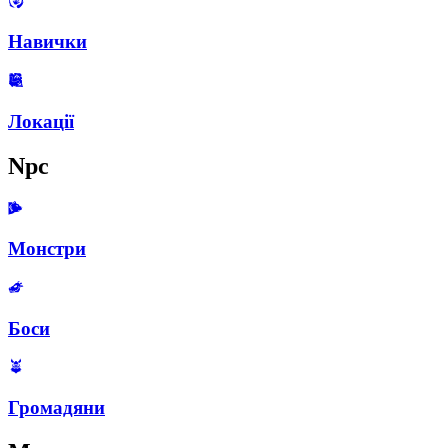
Навички
Локації
Npc
Монстри
Боси
Громадяни