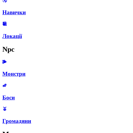
Навички
Локації
Npc
Монстри
Боси
Громадяни