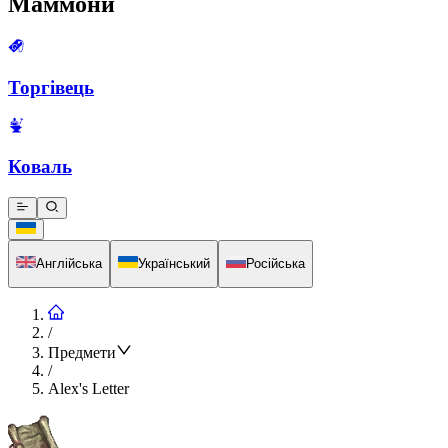
Маммони
Торгівець
Коваль
Англійська
Український
Російська
/
Предмети
/
Alex's Letter