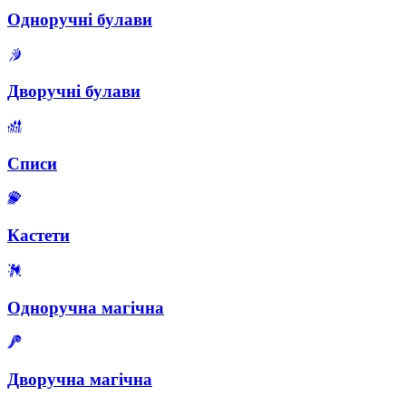
Одноручні булави
Дворучні булави
Списи
Кастети
Одноручна магічна
Дворучна магічна