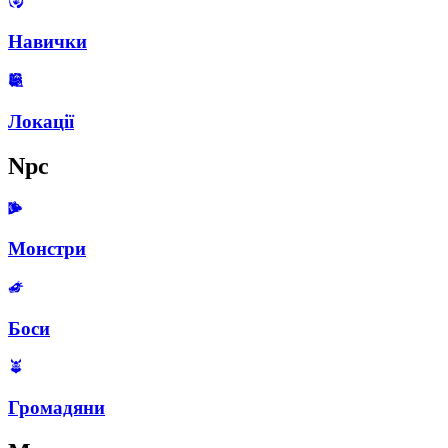
Навички
Локації
Npc
Монстри
Боси
Громадяни