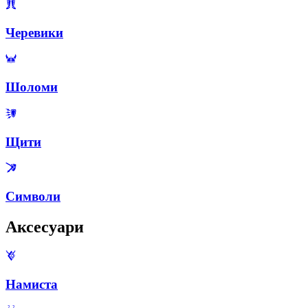
Черевики
Шоломи
Щити
Символи
Аксесуари
Намиста