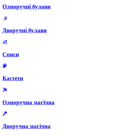
Одноручні булави
Дворучні булави
Списи
Кастети
Одноручна магічна
Дворучна магічна