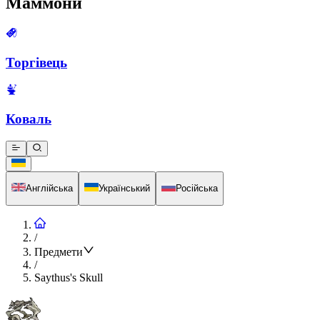
Маммони
Торгівець
Коваль
Англійська
Український
Російська
/
Предмети
/
Saythus's Skull