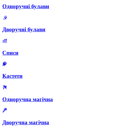
Одноручні булави
Дворучні булави
Списи
Кастети
Одноручна магічна
Дворучна магічна