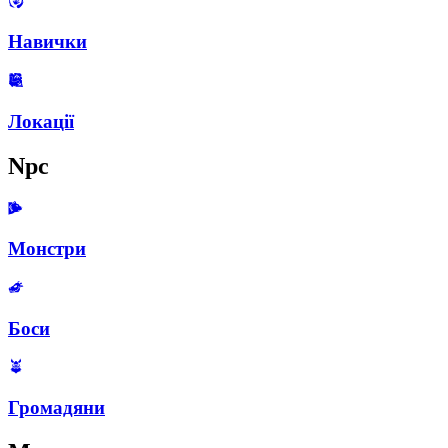
Навички
Локації
Npc
Монстри
Боси
Громадяни