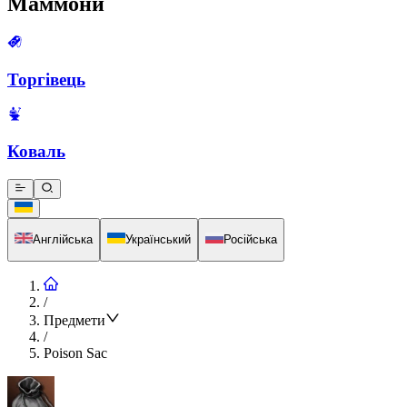
Маммони
Торгівець
Коваль
Англійська
Український
Російська
/
Предмети
/
Poison Sac