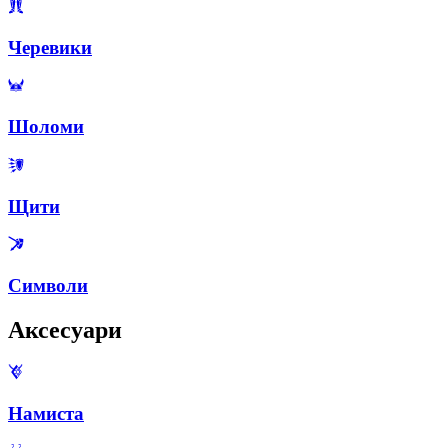
Черевики
Шоломи
Щити
Символи
Аксесуари
Намиста