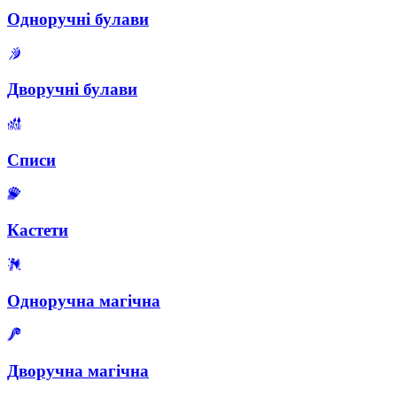
Одноручні булави
Дворучні булави
Списи
Кастети
Одноручна магічна
Дворучна магічна