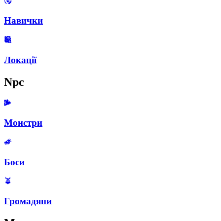
Навички
Локації
Npc
Монстри
Боси
Громадяни