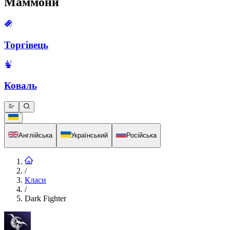
Маммони
Торгівець
Коваль
Англійська
Український
Російська
/
Класи
/
Dark Fighter