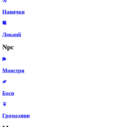
Навички
Локації
Npc
Монстри
Боси
Громадяни