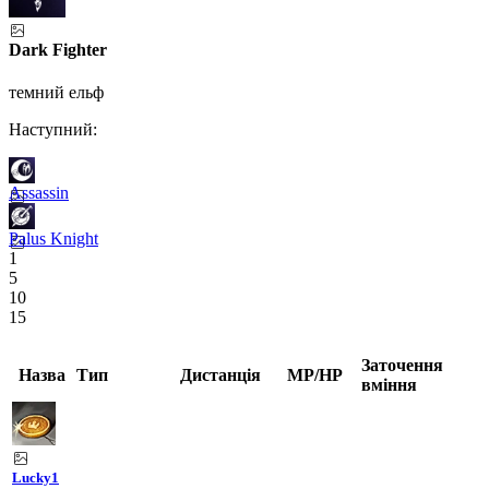
Dark Fighter
темний ельф
Наступний:
Assassin
Palus Knight
1
5
10
15
Заточення
Назва
Тип
Дистанція
MP/HP
вміння
Lucky
1