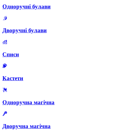
Одноручні булави
Дворучні булави
Списи
Кастети
Одноручна магічна
Дворучна магічна