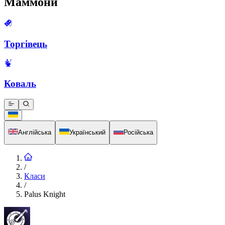
Маммони
Торгівець
Коваль
Англійська
Український
Російська
/
Класи
/
Palus Knight