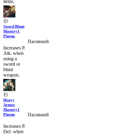
items.
Sword Blunt
Mastery
1
Рівень
Пасивний
Increases P.
Atk. when
using a
sword or
blunt
weapon.
Heavy
Armor
Mastery
1
Пасивний
Рівень
Increases P.
Def. when