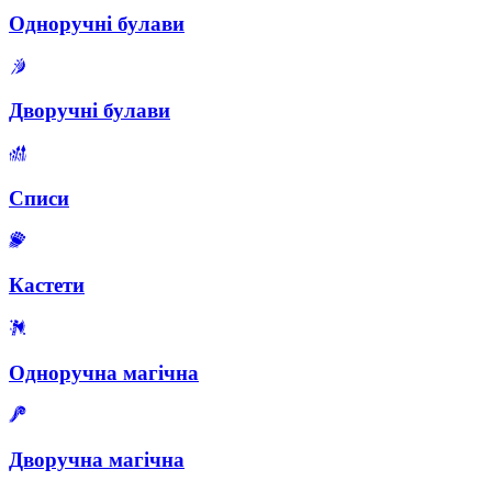
Одноручні булави
Дворучні булави
Списи
Кастети
Одноручна магічна
Дворучна магічна