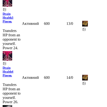
Drain
Health
3
Рівень
Активний
600
13
/
0
Transfers
HP from an
opponent to
yourself.
Power 24.
Drain
Health
4
Рівень
Активний
600
14
/
0
Transfers
HP from an
opponent to
yourself.
Power 26.