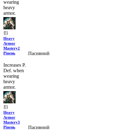
wearing
heavy
armor.
Heavy
Armor
Mastery
2
Пасивний
Рівень
Increases P.
Def. when
wearing
heavy
armor.
Heavy
Armor
Mastery
3
Пасивний
Рівень