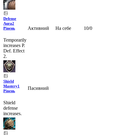
Defense
Aura
2
Активний
На себе
10
/
0
Рівень
Temporarily
increases P.
Def. Effect
2.
Shield
Mastery
1
Пасивний
Рівень
Shield
defense
increases.