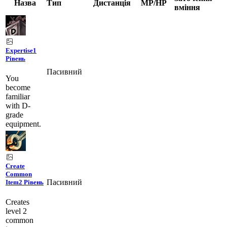
Назва
Тип
Дистанція
MP/HP
вміння
Expertise
1
Рівень
Пасивний
You
become
familiar
with D-
grade
equipment.
Create
Common
Пасивний
Item
2 Рівень
Creates
level 2
common