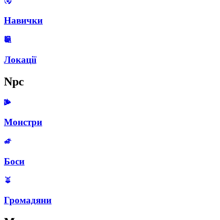
Навички
Локації
Npc
Монстри
Боси
Громадяни