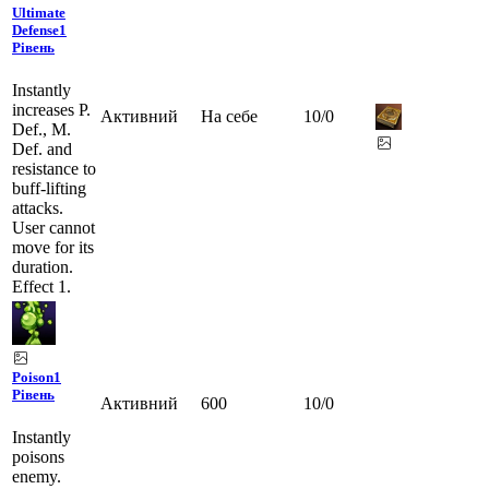
Ultimate
Defense
1
Рівень
Instantly
increases P.
Активний
На себе
10
/
0
Def., M.
Def. and
resistance to
buff-lifting
attacks.
User cannot
move for its
duration.
Effect 1.
Poison
1
Рівень
Активний
600
10
/
0
Instantly
poisons
enemy.