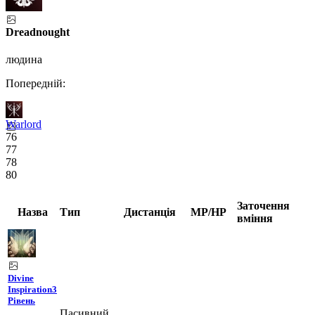
Dreadnought
людина
Попередній:
Warlord
76
77
78
80
Заточення
Назва
Тип
Дистанція
MP/HP
вміння
Divine
Inspiration
3
Рівень
Пасивний