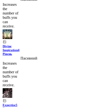
A
I
Increases
the
number of
buffs you
can
receive.
Divine
Inspiration
4
Рівень
A
Пасивний
I
Increases
V
the
number of
buffs you
can
receive.
Expertise
5