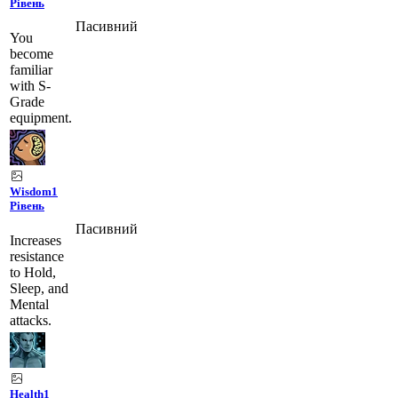
Рівень
Пасивний
You
become
familiar
with S-
Grade
equipment.
Wisdom
1
Рівень
Пасивний
1
Increases
resistance
to Hold,
Sleep, and
Mental
attacks.
Health
1