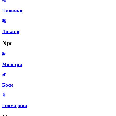
Навички
Локації
Npc
Монстри
Боси
Громадяни