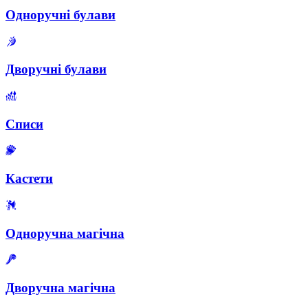
Одноручні булави
Дворучні булави
Списи
Кастети
Одноручна магічна
Дворучна магічна