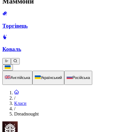
Маммони
Торгівець
Коваль
Англійська
Український
Російська
/
Класи
/
Dreadnought