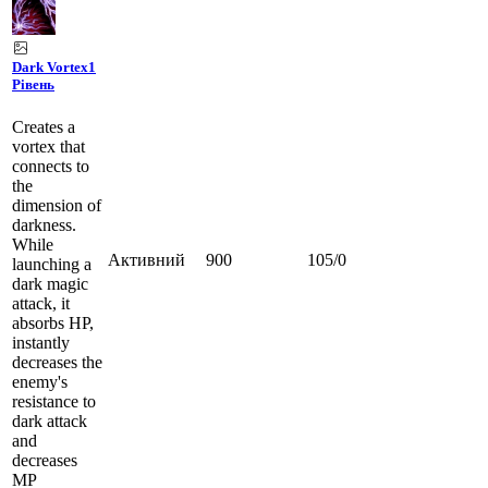
Dark Vortex
1
Рівень
Creates a
vortex that
connects to
the
dimension of
darkness.
While
Активний
900
105
/
0
launching a
dark magic
attack, it
absorbs HP,
instantly
decreases the
enemy's
resistance to
dark attack
and
decreases
MP