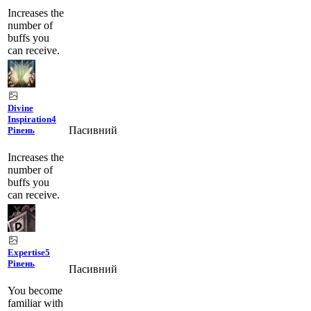
Increases the
number of
buffs you
can receive.
Divine
Inspiration
4
Пасивний
Рівень
Increases the
number of
buffs you
can receive.
Expertise
5
Рівень
Пасивний
You become
familiar with