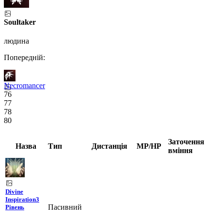
Soultaker
людина
Попередній:
Necromancer
76
77
78
80
Заточення
Назва
Тип
Дистанція
MP/HP
вміння
Divine
Inspiration
3
Пасивний
Рівень