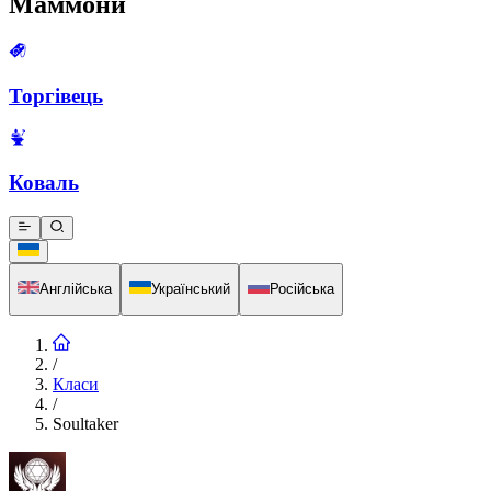
Маммони
Торгівець
Коваль
Англійська
Український
Російська
/
Класи
/
Soultaker