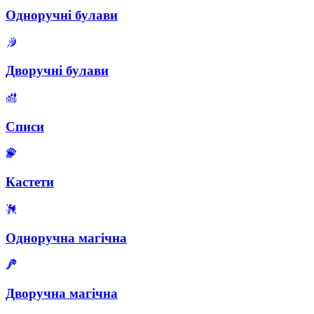
Одноручні булави
Дворучні булави
Списи
Кастети
Одноручна магічна
Дворучна магічна