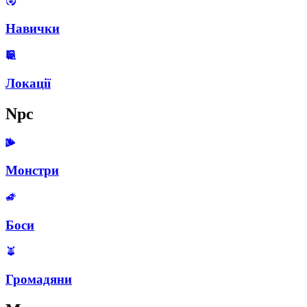
Навички
Локації
Npc
Монстри
Боси
Громадяни