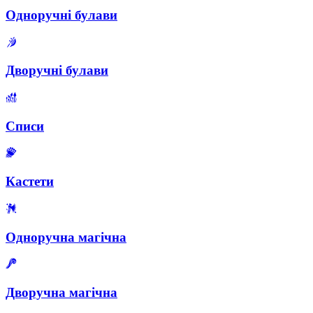
Одноручні булави
Дворучні булави
Списи
Кастети
Одноручна магічна
Дворучна магічна