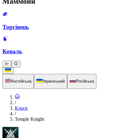
Маммони
Торгівець
Коваль
Англійська
Український
Російська
/
Класи
/
Temple Knight