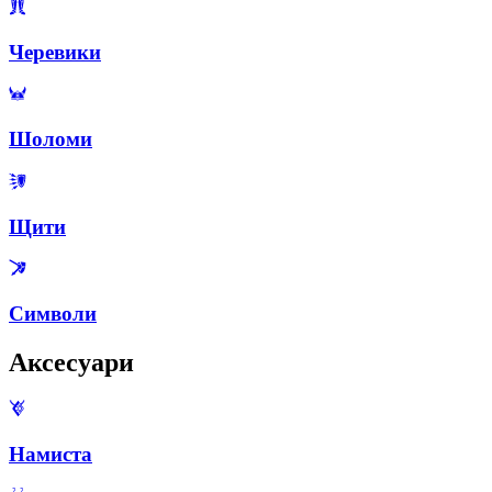
Черевики
Шоломи
Щити
Символи
Аксесуари
Намиста