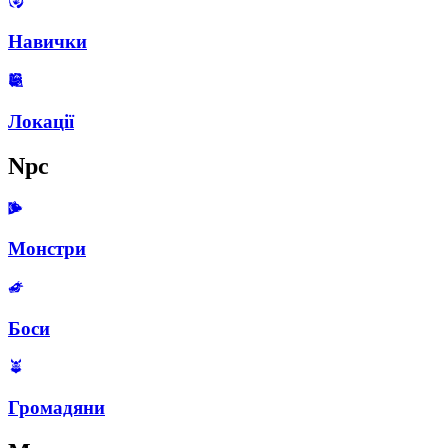
Навички
Локації
Npc
Монстри
Боси
Громадяни