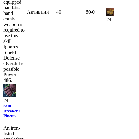
equipped
hand-to-
Активний
40
50
/
0
hand
combat
weapon is
required to
use this
skill.
Ignores
Shield
Defense.
Over-hit is
possible.
Power
486.
Soul
Breaker
1
Рівень
An iron-
fisted