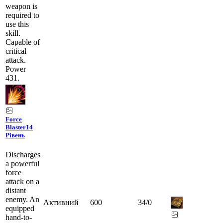
weapon is
required to
use this
skill.
Capable of
critical
attack.
Power
431.
Force
Blaster
14
Рівень
Discharges
a powerful
force
attack on a
distant
enemy. An
Активний
600
34
/
0
equipped
hand-to-