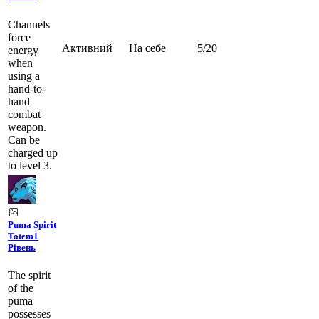
Channels
force
Активний
На себе
5
/
20
energy
when
using a
hand-to-
hand
combat
weapon.
Can be
charged up
to level 3.
Puma Spirit
Totem
1
Рівень
The spirit
of the
puma
possesses