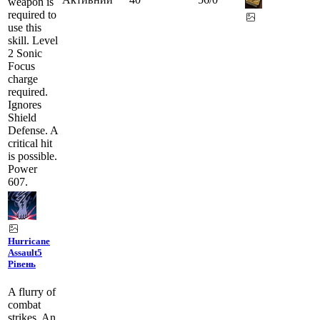
weapon is
required to
use this
skill. Level
2 Sonic
Focus
charge
required.
Ignores
Shield
Defense. A
critical hit
is possible.
Power
607.
Hurricane
Assault
5
Рівень
A flurry of
combat
strikes. An