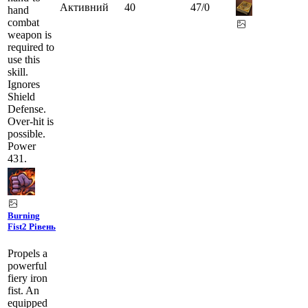
Активний
40
47
/
0
hand
combat
weapon is
required to
use this
skill.
Ignores
Shield
Defense.
Over-hit is
possible.
Power
431.
Burning
Fist
2 Рівень
Propels a
powerful
fiery iron
fist. An
equipped