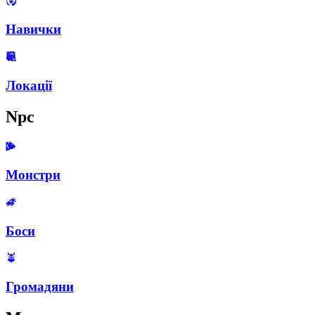
Навички
Локації
Npc
Монстри
Боси
Громадяни