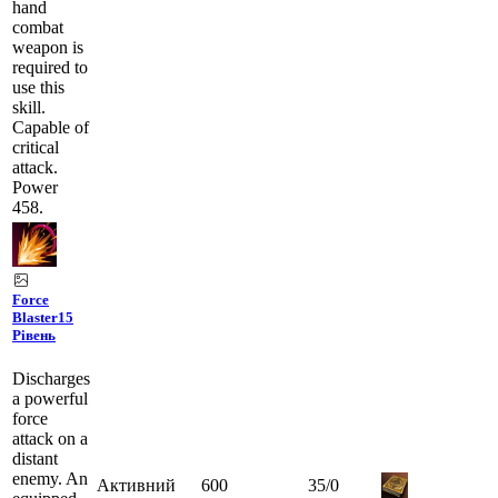
hand
combat
weapon is
required to
use this
skill.
Capable of
critical
attack.
Power
458.
Force
Blaster
15
Рівень
Discharges
a powerful
force
attack on a
distant
enemy. An
Активний
600
35
/
0