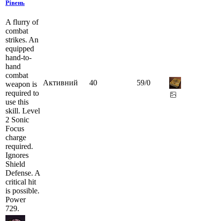
Рівень
A flurry of
combat
strikes. An
equipped
hand-to-
hand
combat
Активний
40
59
/
0
weapon is
required to
use this
skill. Level
2 Sonic
Focus
charge
required.
Ignores
Shield
Defense. A
critical hit
is possible.
Power
729.