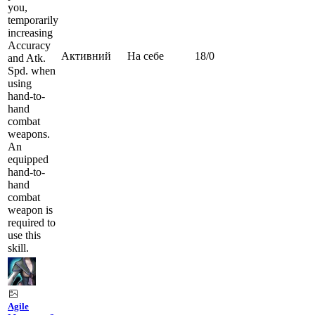
you,
temporarily
increasing
Accuracy
Активний
На себе
18
/
0
and Atk.
Spd. when
using
hand-to-
hand
combat
weapons.
An
equipped
hand-to-
hand
combat
weapon is
required to
use this
skill.
Agile