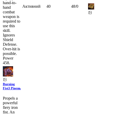
hand-to-
Активний
40
48
/
0
hand
combat
weapon is
required to
use this
skill.
Ignores
Shield
Defense.
Over-hit is
possible.
Power
458.
Burning
Fist
3 Рівень
Propels a
powerful
fiery iron
fist. An