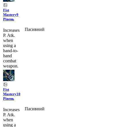
Fist
Mastery
9
Рівень
Пасивний
Increases
P. Atk.
when
using a
hand-to-
hand
combat
weapon.
Fist
Mastery
10
Рівень
Пасивний
Increases
P. Atk.
when
using a