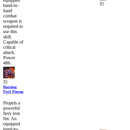
equipped
hand-to-
hand
combat
weapon is
required to
use this
skill.
Capable of
critical
attack.
Power
486.
Burning
Fist
1 Рівень
Propels a
powerful
fiery iron
fist. An
equipped
hand-to-