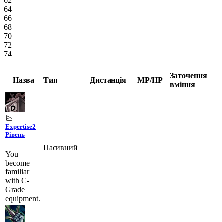
62
64
66
68
70
72
74
Заточення
Назва
Тип
Дистанція
MP/HP
вміння
Expertise
2
Рівень
Пасивний
You
become
familiar
with C-
Grade
equipment.