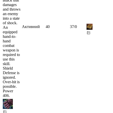
attack that
damages
and throws
an enemy
into a state
of shock.
Активний
40
37
/
0
An
equipped
hand-to-
hand
combat
weapon is
required to
use this
skill.
Shield
Defense is
ignored.
Over-hit is
possible.
Power
406.