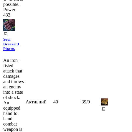
possible.
Power
432.
Soul
Breaker
3
Рівень
An iron-
fisted
attack that
damages
and throws
an enemy
into a state
of shock.
Активний
40
39
/
0
An
equipped
hand-to-
hand
combat
weapon is