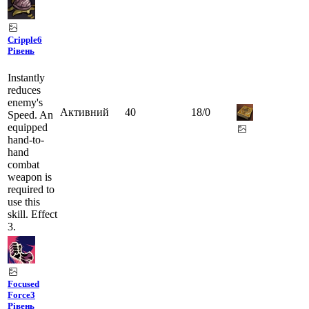
Cripple
6
Рівень
Instantly
reduces
enemy's
Активний
40
18
/
0
Speed. An
equipped
hand-to-
hand
combat
weapon is
required to
use this
skill. Effect
3.
Focused
Force
3
Рівень