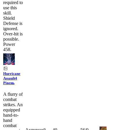
required to
use this
skill.
Shield
Defense is
ignored.
Over-hit is
possible.
Power
458.
Hurricane
Assault
4
Рівень
A flurry of
combat
strikes. An
equipped
hand-to-
hand
combat
Активний
40
56
/
0