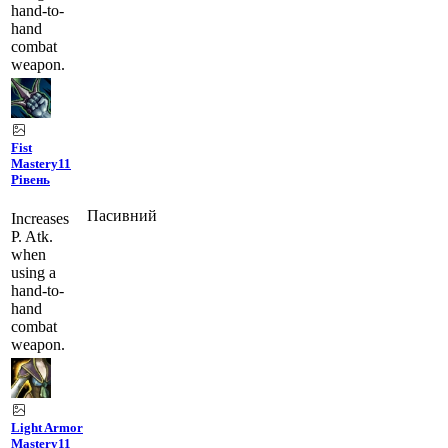
hand-to-
hand
combat
weapon.
Fist
Mastery
11
Рівень
Пасивний
Increases
P. Atk.
when
using a
hand-to-
hand
combat
weapon.
Light Armor
Mastery
11