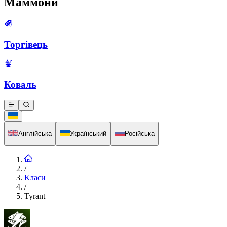
Маммони
Торгівець
Коваль
Англійська
Український
Російська
/
Класи
/
Tyrant