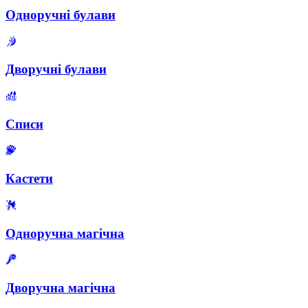
Одноручні булави
Дворучні булави
Списи
Кастети
Одноручна магічна
Дворучна магічна