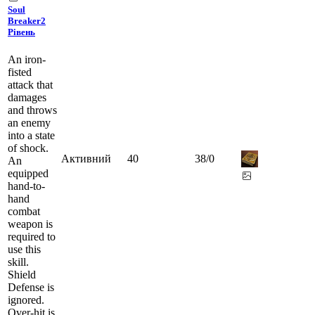
Soul
Breaker
2
Рівень
An iron-
fisted
attack that
damages
and throws
an enemy
into a state
of shock.
Активний
40
38
/
0
An
equipped
hand-to-
hand
combat
weapon is
required to
use this
skill.
Shield
Defense is
ignored.
Over-hit is