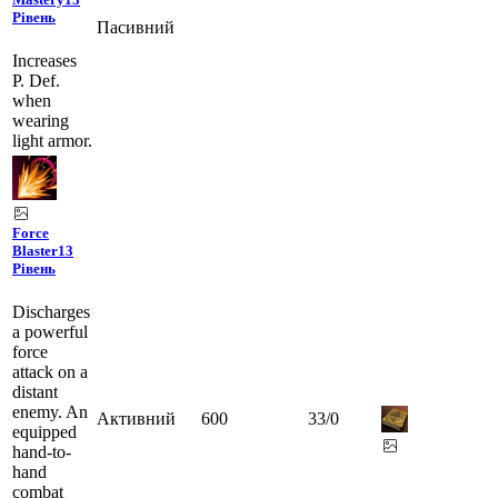
Рівень
Пасивний
Increases
P. Def.
when
wearing
light armor.
Force
Blaster
13
Рівень
Discharges
a powerful
force
attack on a
distant
enemy. An
Активний
600
33
/
0
equipped
hand-to-
hand
combat