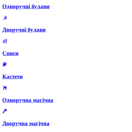
Одноручні булави
Дворучні булави
Списи
Кастети
Одноручна магічна
Дворучна магічна