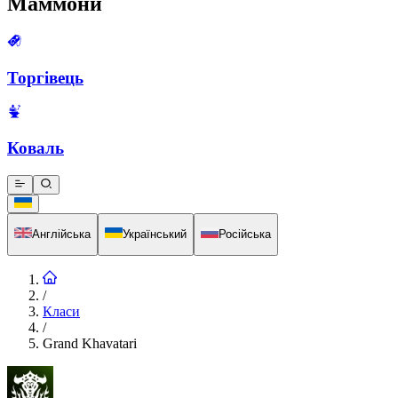
Маммони
Торгівець
Коваль
Англійська
Український
Російська
/
Класи
/
Grand Khavatari