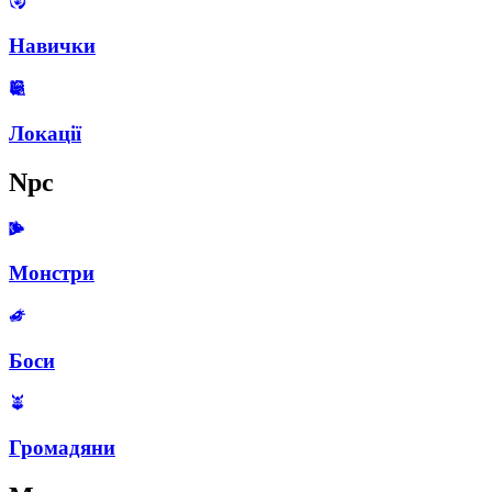
Навички
Локації
Npc
Монстри
Боси
Громадяни