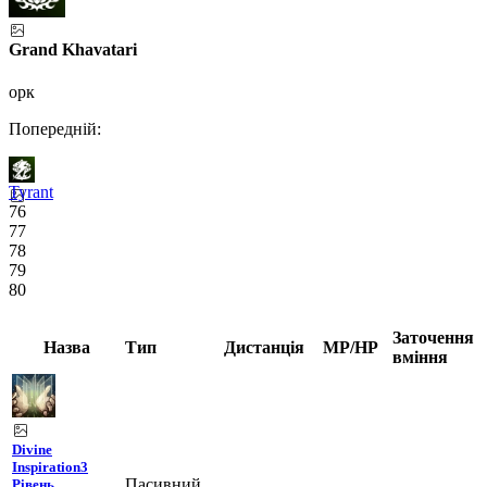
Grand Khavatari
орк
Попередній:
Tyrant
76
77
78
79
80
Заточення
Назва
Тип
Дистанція
MP/HP
вміння
Divine
Inspiration
3
Пасивний
Рівень