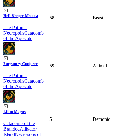
Hell Keeper Medusa
58
Beast
The Patriot's
Necropolis
Catacomb
of the Apostate
Purgatory Conjurer
59
Animal
The Patriot's
Necropolis
Catacomb
of the Apostate
Lilim Magus
51
Demonic
Catacomb of the
Branded
Alligator
Island
Necropolis of