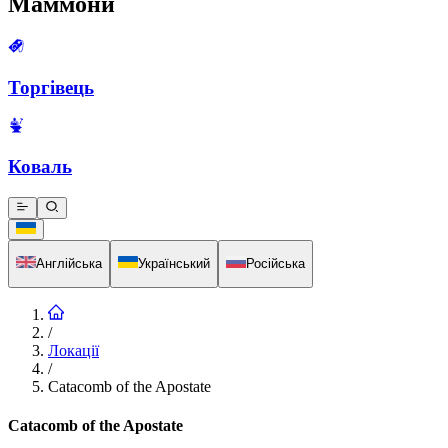
Маммони
Торгівець
Коваль
Англійська
Український
Російська
/
Локації
/
Catacomb of the Apostate
Catacomb of the Apostate