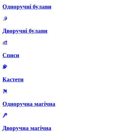
Одноручні булави
Дворучні булави
Списи
Кастети
Одноручна магічна
Дворучна магічна