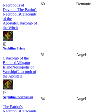
60
Demonic
Necropolis of
Devotion
The Patriot's
Necropolis
Catacomb
of the
Apostate
Catacomb of
the Witch
Nephilim Priest
51
Angel
Catacomb of the
Branded
Alligator
Island
Necropolis of
Worship
Catacomb of
the Apostate
Nephilim Swordsman
54
Angel
The Patriot's
Necropolis
Catacomb