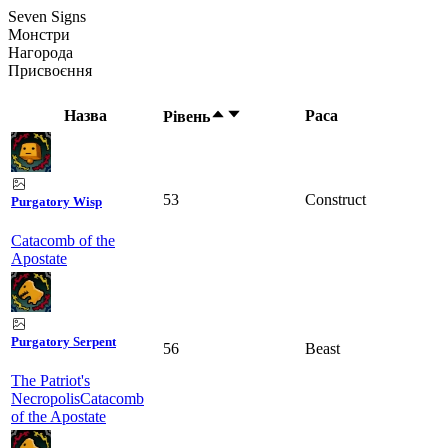
Seven Signs
Монстри
Нагорода
Присвоєння
Назва
Раса
Рівень
53
Construct
Purgatory Wisp
Catacomb of the
Apostate
Purgatory Serpent
56
Beast
The Patriot's
Necropolis
Catacomb
of the Apostate