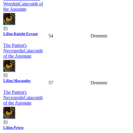
Worship
Catacomb of
the Apostate
Lilim Knight Errant
54
Demonic
The Patriot's
Necropolis
Catacomb
of the Apostate
Lilim Marauder
57
Demonic
The Patriot's
Necropolis
Catacomb
of the Apostate
Lilim Priest