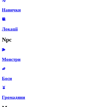
Навички
Локації
Npc
Монстри
Боси
Громадяни