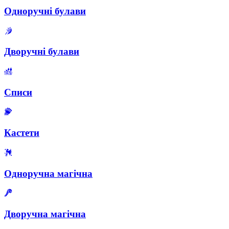
Одноручні булави
Дворучні булави
Списи
Кастети
Одноручна магічна
Дворучна магічна