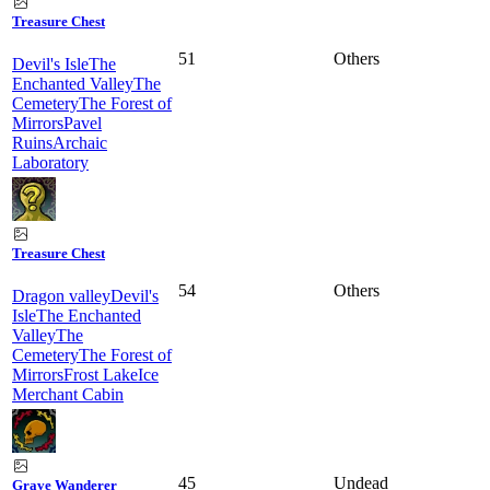
Treasure Chest
51
Others
Devil's Isle
The
Enchanted Valley
The
Cemetery
The Forest of
Mirrors
Pavel
Ruins
Archaic
Laboratory
Treasure Chest
54
Others
Dragon valley
Devil's
Isle
The Enchanted
Valley
The
Cemetery
The Forest of
Mirrors
Frost Lake
Ice
Merchant Cabin
45
Undead
Grave Wanderer