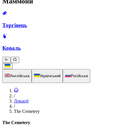
Маммони
Торгівець
Коваль
Англійська
Український
Російська
/
Локації
/
The Cemetery
The Cemetery