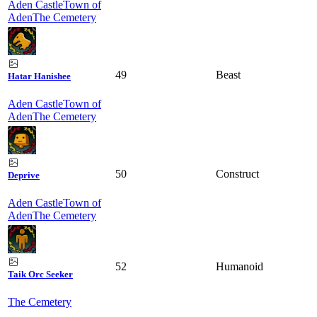
Aden Castle
Town of
Aden
The Cemetery
49
Beast
Hatar Hanishee
Aden Castle
Town of
Aden
The Cemetery
50
Construct
Deprive
Aden Castle
Town of
Aden
The Cemetery
52
Humanoid
Taik Orc Seeker
The Cemetery