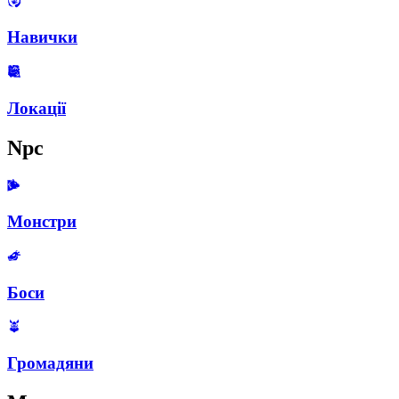
Навички
Локації
Npc
Монстри
Боси
Громадяни