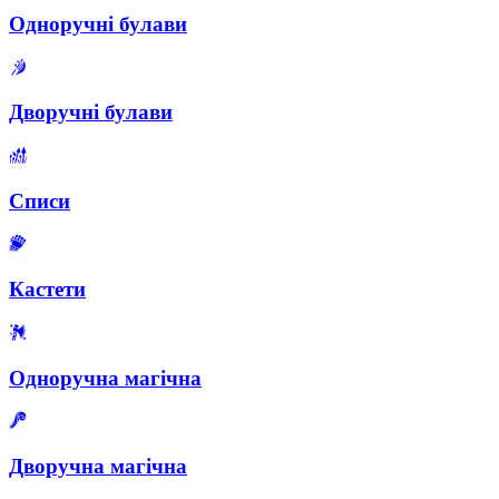
Одноручні булави
Дворучні булави
Списи
Кастети
Одноручна магічна
Дворучна магічна