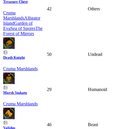
Treasure Chest
42
Others
Cruma
Marshlands
Alligator
Island
Garden of
Eva
Sea of Spores
The
Forest of Mirrors
50
Undead
Death Knight
Cruma Marshlands
29
Humanoid
Marsh Stakato
Cruma Marshlands
46
Beast
Validus