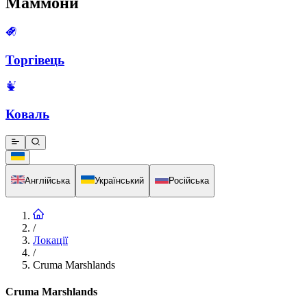
Маммони
Торгівець
Коваль
Англійська
Український
Російська
/
Локації
/
Cruma Marshlands
Cruma Marshlands