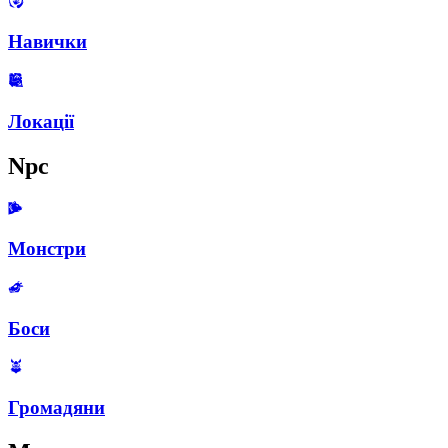
Навички
Локації
Npc
Монстри
Боси
Громадяни