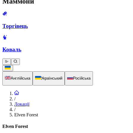
Маммони
Торгівець
Коваль
Англійська
Український
Російська
/
Локації
/
Elven Forest
Elven Forest