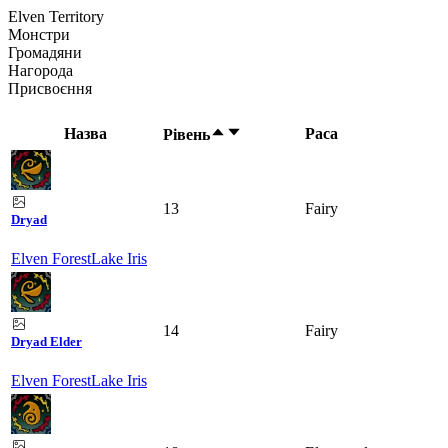
Elven Territory
Монстри
Громадяни
Нагорода
Присвоєння
Назва
Раса
Рівень
13
Fairy
Dryad
Elven Forest
Lake Iris
14
Fairy
Dryad Elder
Elven Forest
Lake Iris