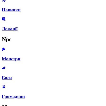
Навички
Локації
Npc
Монстри
Боси
Громадяни