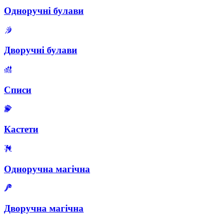
Одноручні булави
Дворучні булави
Списи
Кастети
Одноручна магічна
Дворучна магічна