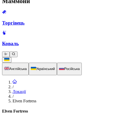
Маммони
Торгівець
Коваль
Англійська
Український
Російська
/
Локації
/
Elven Fortress
Elven Fortress