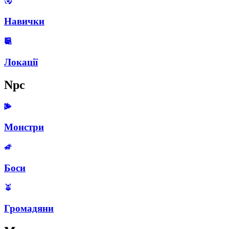
Навички
Локації
Npc
Монстри
Боси
Громадяни