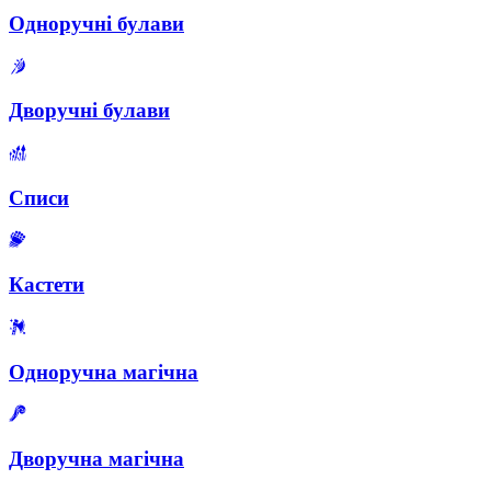
Одноручні булави
Дворучні булави
Списи
Кастети
Одноручна магічна
Дворучна магічна