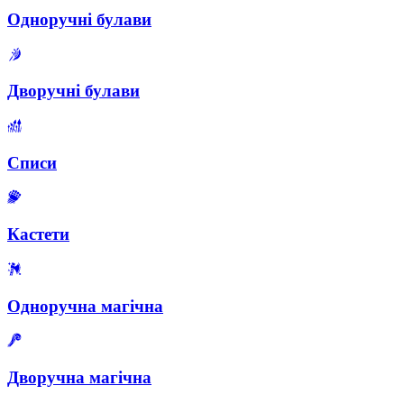
Одноручні булави
Дворучні булави
Списи
Кастети
Одноручна магічна
Дворучна магічна