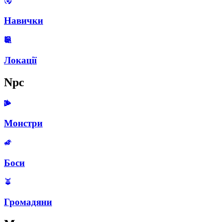
Навички
Локації
Npc
Монстри
Боси
Громадяни