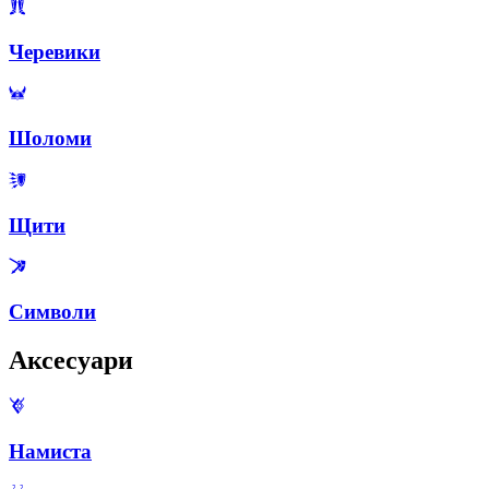
Черевики
Шоломи
Щити
Символи
Аксесуари
Намиста