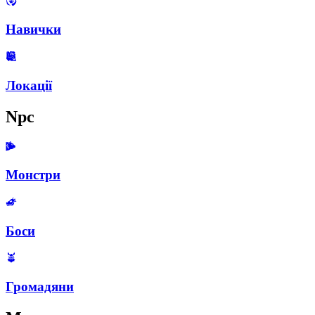
Навички
Локації
Npc
Монстри
Боси
Громадяни