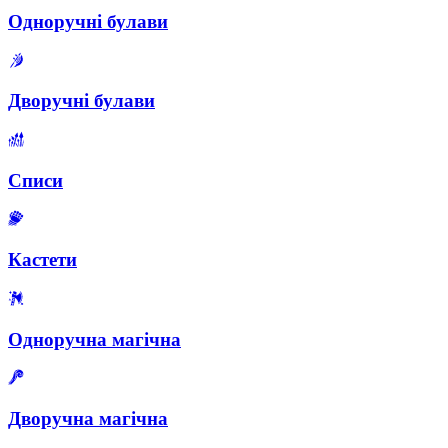
Одноручні булави
Дворучні булави
Списи
Кастети
Одноручна магічна
Дворучна магічна