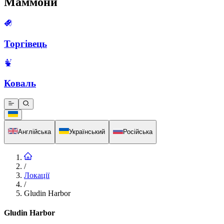
Маммони
Торгівець
Коваль
Англійська
Український
Російська
/
Локації
/
Gludin Harbor
Gludin Harbor