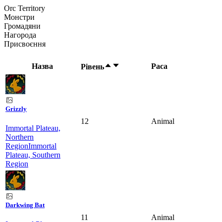
Orc Territory
Монстри
Громадяни
Нагорода
Присвоєння
Назва
Раса
Рівень
Grizzly
12
Animal
Immortal Plateau,
Northern
Region
Immortal
Plateau, Southern
Region
Darkwing Bat
11
Animal