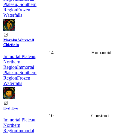
Plateau, Southern
Region
Frozen
Waterfalls
Maraku Werewolf
Chieftain
14
Humanoid
Immortal Plateau,
Northern
Region
Immortal
Plateau, Southern
Region
Frozen
Waterfalls
Evil Eye
10
Construct
Immortal Plateau,
Northern
Region
Immortal