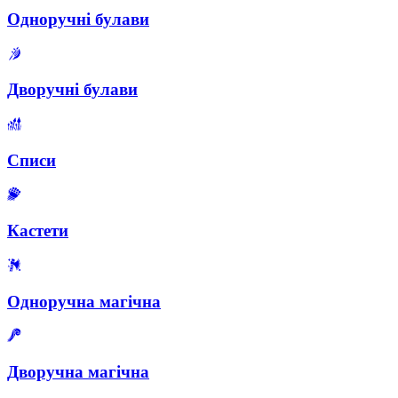
Одноручні булави
Дворучні булави
Списи
Кастети
Одноручна магічна
Дворучна магічна