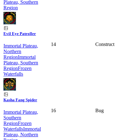
Plateau, Southern
Region
Evil Eye Patroller
14
Construct
Immortal Plateau,
Northern
Region
Immortal
Plateau, Southern
Region
Frozen
Waterfalls
Kasha Fang Spider
16
Bug
Immortal Plateau,
Southern
Region
Frozen
Waterfalls
Immortal
Plateau, Northern