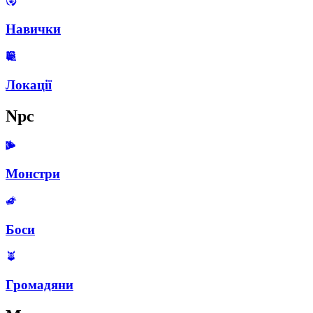
Навички
Локації
Npc
Монстри
Боси
Громадяни