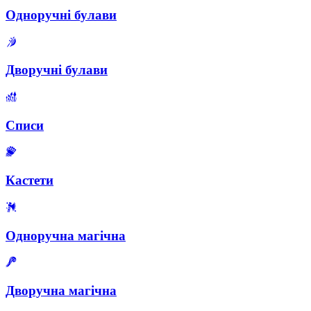
Одноручні булави
Дворучні булави
Списи
Кастети
Одноручна магічна
Дворучна магічна