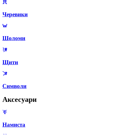
Черевики
Шоломи
Щити
Символи
Аксесуари
Намиста