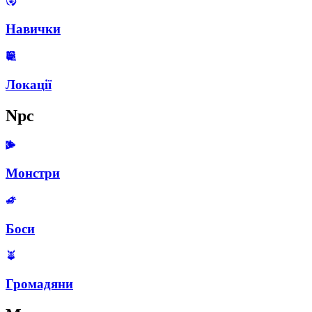
Навички
Локації
Npc
Монстри
Боси
Громадяни