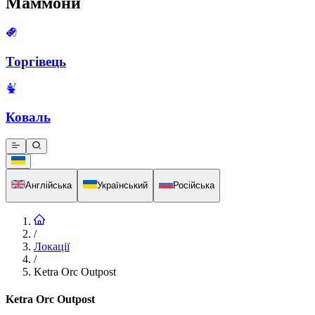
Маммони
Торгівець
Коваль
Англійська
Український
Російська
/
Локації
/
Ketra Orc Outpost
Ketra Orc Outpost