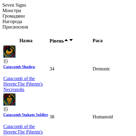
Seven Signs
Монстри
Громадяни
Нагорода
Присвоєння
Назва
Раса
Рівень
Catacomb Shadow
34
Demonic
Catacomb of the
Heretic
The Pilgrim's
Necropolis
Catacomb Stakato Soldier
38
Humanoid
Catacomb of the
Heretic
The Pilgrim's