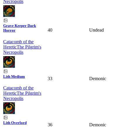
Necropolis
Grave Keeper Dark
40
Undead
Horror
Catacomb of the
Heretic
The Pilgrim's
Necropolis
Lith Medium
33
Demonic
Catacomb of the
Heretic
The Pilgrim's
Necropolis
Lith Overlord
36
Demonic