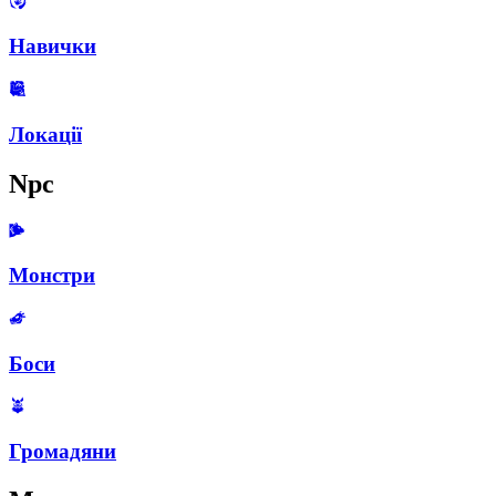
Навички
Локації
Npc
Монстри
Боси
Громадяни