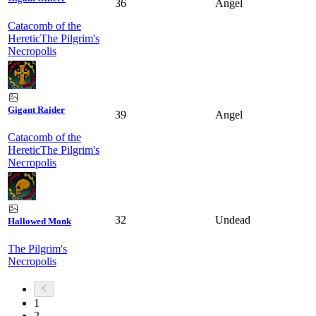
36
Angel
Catacomb of the
Heretic
The Pilgrim's
Necropolis
Gigant Raider
39
Angel
Catacomb of the
Heretic
The Pilgrim's
Necropolis
32
Undead
Hallowed Monk
The Pilgrim's
Necropolis
1
2