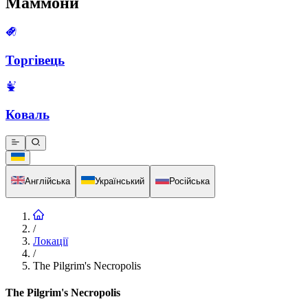
Маммони
Торгівець
Коваль
Англійська
Український
Російська
/
Локації
/
The Pilgrim's Necropolis
The Pilgrim's Necropolis