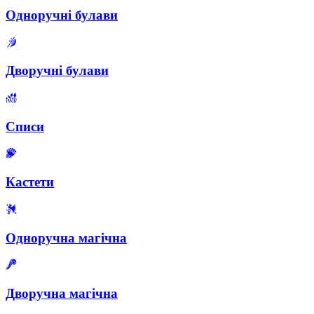
Одноручні булави
Дворучні булави
Списи
Кастети
Одноручна магічна
Дворучна магічна