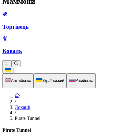
Маммони
Торгівець
Коваль
Англійська
Український
Російська
/
Локації
/
Pirate Tunnel
Pirate Tunnel