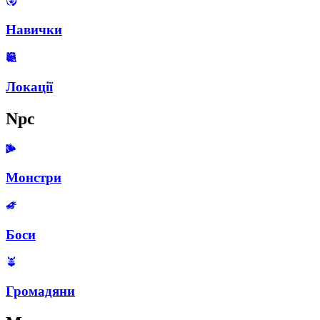
Навички
Локації
Npc
Монстри
Боси
Громадяни