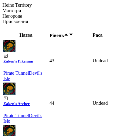
Heine Territory
Монстри
Нагорода
Присвоєння
Назва
Раса
Рівень
43
Undead
Zaken's Pikeman
Pirate Tunnel
Devil's
Isle
44
Undead
Zaken's Archer
Pirate Tunnel
Devil's
Isle