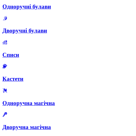
Одноручні булави
Дворучні булави
Списи
Кастети
Одноручна магічна
Дворучна магічна