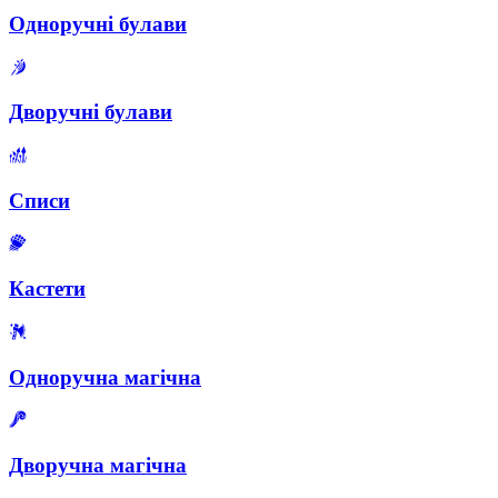
Одноручні булави
Дворучні булави
Списи
Кастети
Одноручна магічна
Дворучна магічна