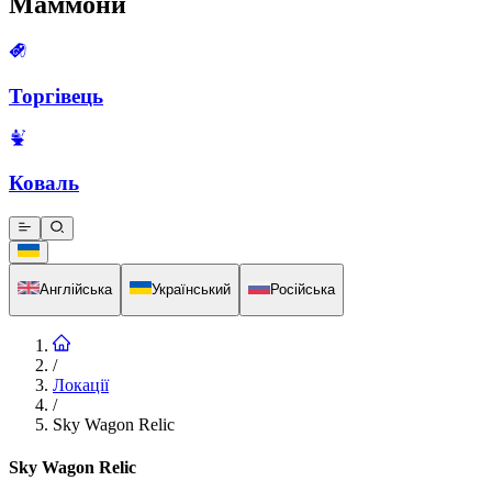
Маммони
Торгівець
Коваль
Англійська
Український
Російська
/
Локації
/
Sky Wagon Relic
Sky Wagon Relic