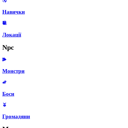
Навички
Локації
Npc
Монстри
Боси
Громадяни