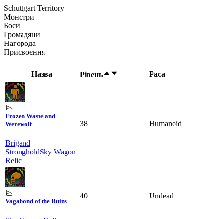
Schuttgart Territory
Монстри
Боси
Громадяни
Нагорода
Присвоєння
Назва
Раса
Рівень
Frozen Wasteland
38
Humanoid
Werewolf
Brigand
Stronghold
Sky Wagon
Relic
40
Undead
Vagabond of the Ruins