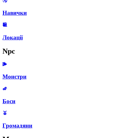
Навички
Локації
Npc
Монстри
Боси
Громадяни