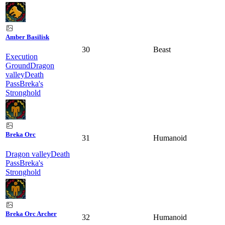
Amber Basilisk
30
Beast
Execution
Ground
Dragon
valley
Death
Pass
Breka's
Stronghold
Breka Orc
31
Humanoid
Dragon valley
Death
Pass
Breka's
Stronghold
Breka Orc Archer
32
Humanoid