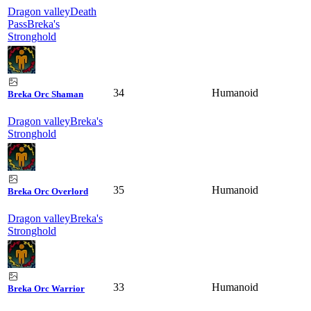
Dragon valley
Death
Pass
Breka's
Stronghold
34
Humanoid
Breka Orc Shaman
Dragon valley
Breka's
Stronghold
35
Humanoid
Breka Orc Overlord
Dragon valley
Breka's
Stronghold
33
Humanoid
Breka Orc Warrior