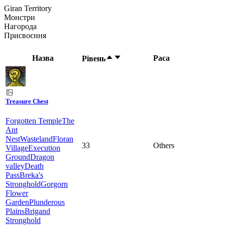
Giran Territory
Монстри
Нагорода
Присвоєння
Назва
Раса
Рівень
Treasure Chest
Forgotten Temple
The
Ant
Nest
Wasteland
Floran
33
Others
Village
Execution
Ground
Dragon
valley
Death
Pass
Breka's
Stronghold
Gorgorn
Flower
Garden
Plunderous
Plains
Brigand
Stronghold