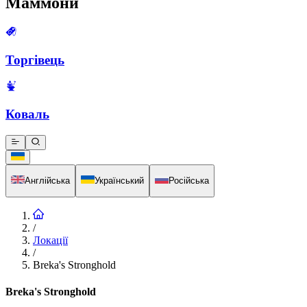
Маммони
Торгівець
Коваль
Англійська
Український
Російська
/
Локації
/
Breka's Stronghold
Breka's Stronghold