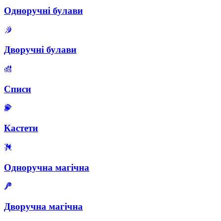
Одноручні булави
Дворучні булави
Списи
Кастети
Одноручна магічна
Дворучна магічна