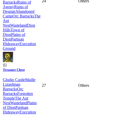
24
Others
Barracks
Ruins of
Agony
Ruins of
Despair
Abandoned
Camp
Orc Barracks
The
Ant
Nest
Wasteland
Dion
Hills
Town of
Dion
Plains of
Dion
Partisan
Hideaway
Execution
Ground
Treasure Chest
Gludio Castle
Maille
Lizardman
27
Others
Barracks
Orc
Barracks
Forgotten
Temple
The Ant
Nest
Wasteland
Plains
of Dion
Partisan
Hideaway
Execution