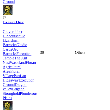
Ground
Treasure Chest
Graverobber
Hideout
Maille
Lizardman
Barracks
Gludio
Castle
Orc
30
Others
Barracks
Forgotten
Temple
The Ant
Nest
Wasteland
Floran
Agricultural
Area
Floran
Village
Partisan
Hideaway
Execution
Ground
Dragon
valley
Brigand
Stronghold
Plunderous
Plains