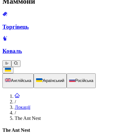
Маммони
Торгівець
Коваль
Англійська
Український
Російська
/
Локації
/
The Ant Nest
The Ant Nest