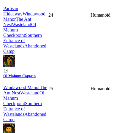
Partisan
Hideaway
Windawood
24
Humanoid
Manor
The Ant
Nest
Wasteland
Ol
Mahum
Checkpoint
Southern
Entrance of
Wastelands
Abandoned
Camp
Ol Mahum Captain
Windawood Manor
The
25
Humanoid
Ant Nest
Wasteland
Ol
Mahum
Checkpoint
Southern
Entrance of
Wastelands
Abandoned
Camp