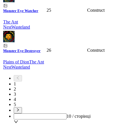
25
Construct
Monster Eye Watcher
The Ant
Nest
Wasteland
26
Construct
Monster Eye Destroyer
Plains of Dion
The Ant
Nest
Wasteland
1
2
3
4
5
10 / сторінці