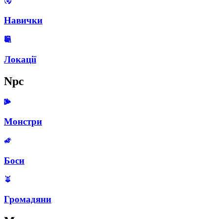
Навички
Локації
Npc
Монстри
Боси
Громадяни