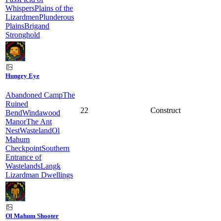
Whispers
Plains of the
Lizardmen
Plunderous
Plains
Brigand
Stronghold
Hungry Eye
Abandoned Camp
The
Ruined
22
Construct
Bend
Windawood
Manor
The Ant
Nest
Wasteland
Ol
Mahum
Checkpoint
Southern
Entrance of
Wastelands
Langk
Lizardman Dwellings
Ol Mahum Shooter