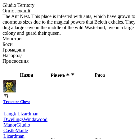
Gludio Territory
Опис локації
The Ant Nest. This place is infested with ants, which have grown to
enormous sizes due to the magical powers that Beleth exhales. They
dug a large cave in the middle of the wild Wasteland, live in a large
colony and guard their queen.
Монстри
Боси
Громадяни
Нагорода
Присвоєння
Назва
Раса
Рівень
Treasure Chest
Langk Lizardman
Dwellings
Windawood
Manor
Gludio
Castle
Maille
Lizardman