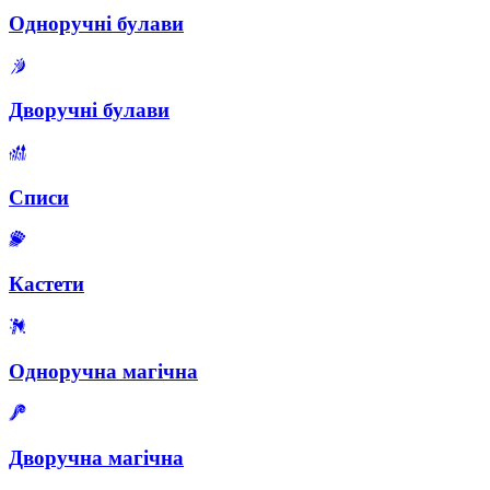
Одноручні булави
Дворучні булави
Списи
Кастети
Одноручна магічна
Дворучна магічна