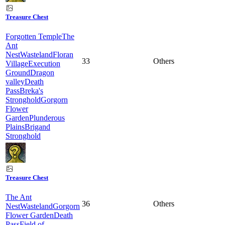
Treasure Chest
Forgotten Temple
The
Ant
Nest
Wasteland
Floran
33
Others
Village
Execution
Ground
Dragon
valley
Death
Pass
Breka's
Stronghold
Gorgorn
Flower
Garden
Plunderous
Plains
Brigand
Stronghold
Treasure Chest
The Ant
36
Others
Nest
Wasteland
Gorgorn
Flower Garden
Death
Pass
Field of