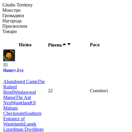
Gludin Territory
Монстри
Громадяни
Нагорода
Присвоєння
Товари
Назва
Раса
Рівень
Hungry Eye
Abandoned Camp
The
Ruined
22
Construct
Bend
Windawood
Manor
The Ant
Nest
Wasteland
Ol
Mahum
Checkpoint
Southern
Entrance of
Wastelands
Langk
Lizardman Dwellings