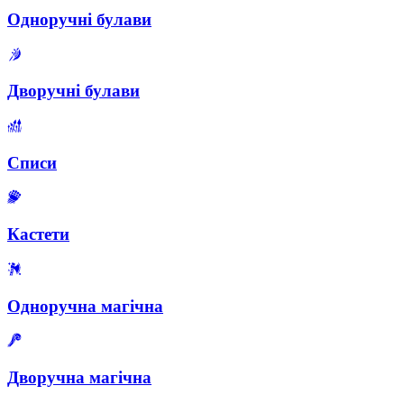
Одноручні булави
Дворучні булави
Списи
Кастети
Одноручна магічна
Дворучна магічна