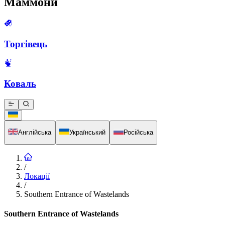
Маммони
Торгівець
Коваль
Англійська
Український
Російська
/
Локації
/
Southern Entrance of Wastelands
Southern Entrance of Wastelands