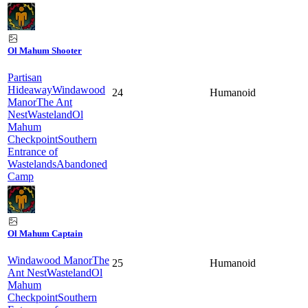
Ol Mahum Shooter
Partisan
Hideaway
Windawood
24
Humanoid
Manor
The Ant
Nest
Wasteland
Ol
Mahum
Checkpoint
Southern
Entrance of
Wastelands
Abandoned
Camp
Ol Mahum Captain
Windawood Manor
The
25
Humanoid
Ant Nest
Wasteland
Ol
Mahum
Checkpoint
Southern