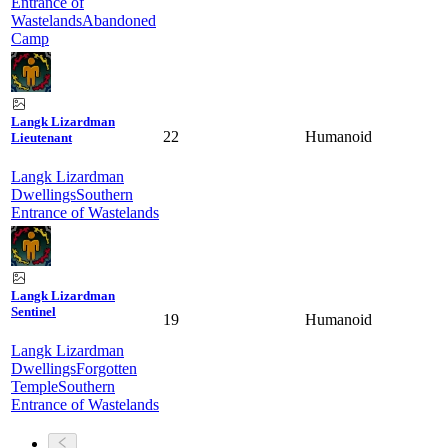
Entrance of
Wastelands
Abandoned
Camp
Langk Lizardman
22
Humanoid
Lieutenant
Langk Lizardman
Dwellings
Southern
Entrance of Wastelands
Langk Lizardman
Sentinel
19
Humanoid
Langk Lizardman
Dwellings
Forgotten
Temple
Southern
Entrance of Wastelands