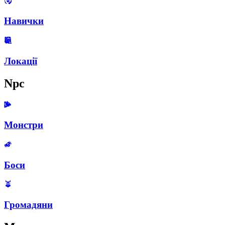
Навички
Локації
Npc
Монстри
Боси
Громадяни