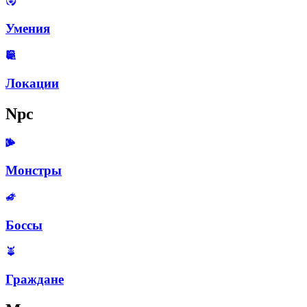
Умения
Локации
Npc
Монстры
Боссы
Граждане