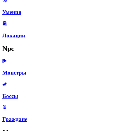
Умения
Локации
Npc
Монстры
Боссы
Граждане