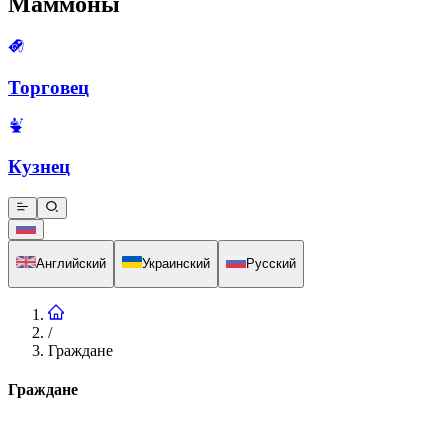
Маммоны
Торговец
Кузнец
Английский
Украинский
Русский
/
Граждане
Граждане