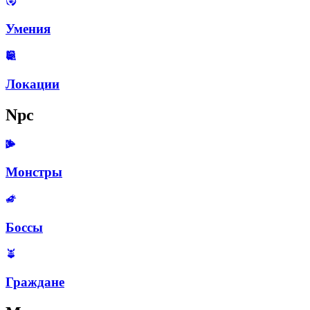
Умения
Локации
Npc
Монстры
Боссы
Граждане