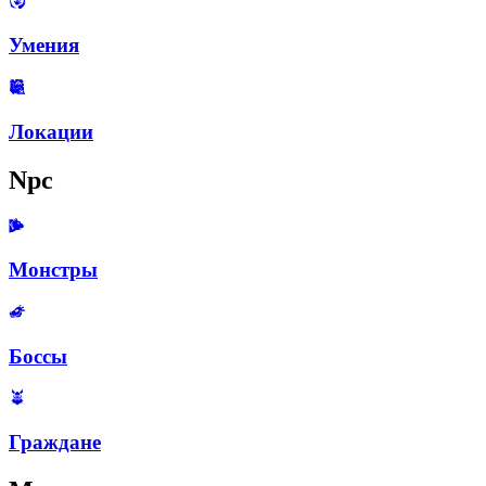
Умения
Локации
Npc
Монстры
Боссы
Граждане