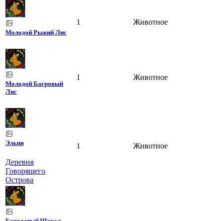
1
Животное
Молодой Рыжий Лис
1
Животное
Молодой Багровый
Лис
Эльпи
1
Животное
Деревня
Говорящего
Острова
Бородатый Шакал