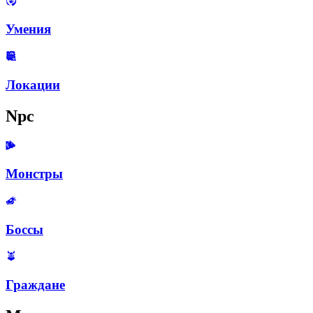
Умения
Локации
Npc
Монстры
Боссы
Граждане