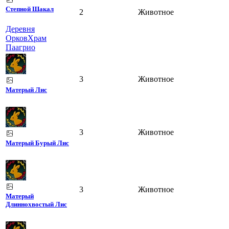
Степной Шакал
2
Животное
Деревня
Орков
Храм
Паагрио
3
Животное
Матерый Лис
3
Животное
Матерый Бурый Лис
3
Животное
Матерый
Длиннохвостый Лис