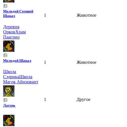
Молодой Степной
1
Животное
Шакал
Деревня
Орков
Храм
Паагрио
Молодой Шакал
1
Животное
Школа
Сэдрика
Школа
Магов Айнховант
1
Другое
Лагерь