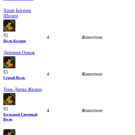
Храм Богини
Шилен
4
Животное
Волк Кхаши
Деревня Орков
4
Животное
Серый Волк
Тень Древа Жизни
4
Животное
Большой Снежный
Волк