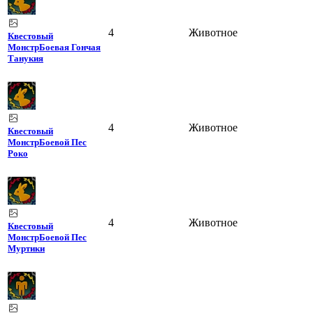
4
Животное
Квестовый
Монстр
Боевая Гончая
Танукия
4
Животное
Квестовый
Монстр
Боевой Пес
Роко
4
Животное
Квестовый
Монстр
Боевой Пес
Муртики