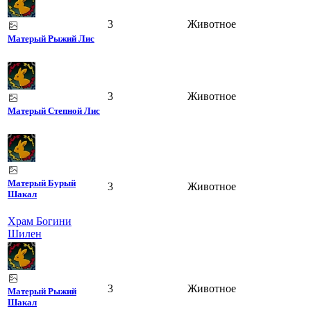
3
Животное
Матерый Рыжий Лис
3
Животное
Матерый Степной Лис
Матерый Бурый
3
Животное
Шакал
Храм Богини
Шилен
3
Животное
Матерый Рыжий
Шакал