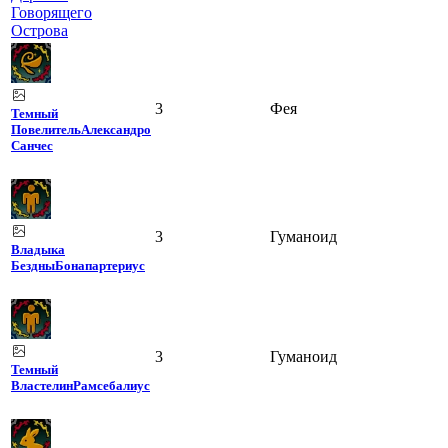
Говорящего
Острова
3
Фея
Темный
Повелитель
Александро
Санчес
3
Гуманоид
Владыка
Бездны
Бонапартериус
3
Гуманоид
Темный
Властелин
Рамсебалиус