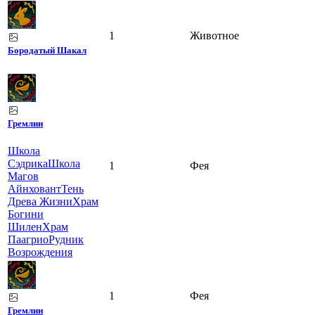
1
Животное
Бородатый Шакал
Гремлин
Школа
Сэдрика
Школа
1
Фея
Магов
Айнховант
Тень
Древа Жизни
Храм
Богини
Шилен
Храм
Паагрио
Рудник
Возрождения
1
Фея
Гремлин