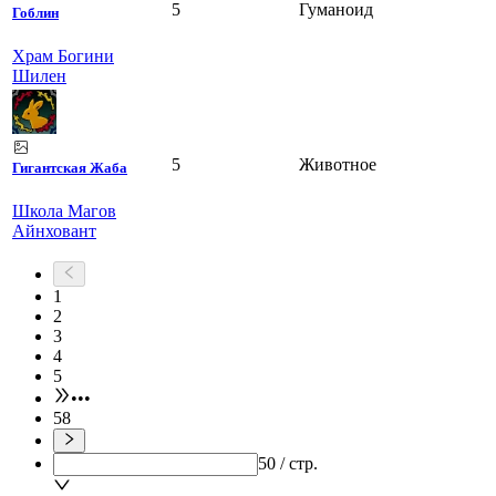
5
Гуманоид
Гоблин
Храм Богини
Шилен
5
Животное
Гигантская Жаба
Школа Магов
Айнховант
1
2
3
4
5
•••
58
50 / стр.