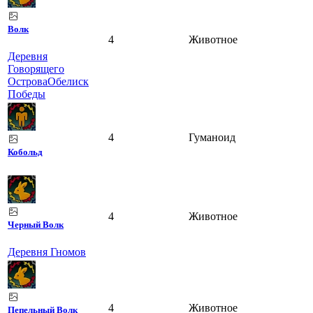
Волк
4
Животное
Деревня
Говорящего
Острова
Обелиск
Победы
4
Гуманоид
Кобольд
4
Животное
Черный Волк
Деревня Гномов
4
Животное
Пепельный Волк