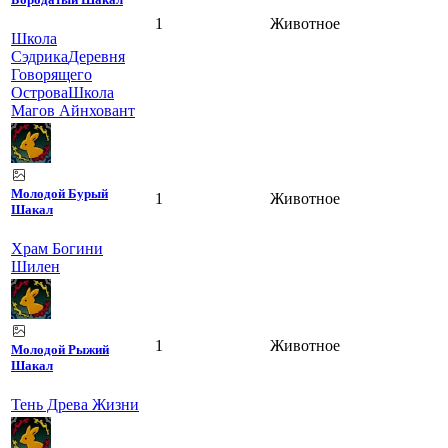
1
Животное
Школа
Сэдрика
Деревня
Говорящего
Острова
Школа
Магов Айнховант
Молодой Бурый
1
Животное
Шакал
Храм Богини
Шилен
1
Животное
Молодой Рыжий
Шакал
Тень Древа Жизни