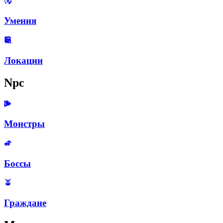
Умения
Локации
Npc
Монстры
Боссы
Граждане