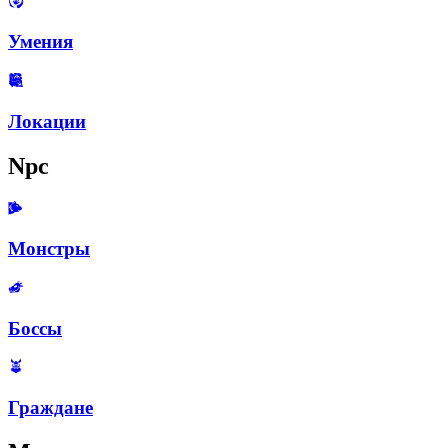
Умения
Локации
Npc
Монстры
Боссы
Граждане