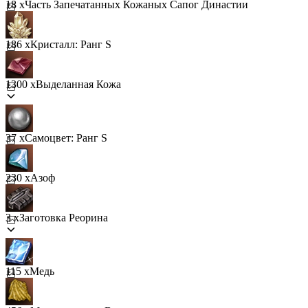
18 x
Часть Запечатанных Кожаных Сапог Династии
186 x
Кристалл: Ранг S
1300 x
Выделанная Кожа
37 x
Самоцвет: Ранг S
230 x
Азоф
3 x
Заготовка Реорина
115 x
Медь