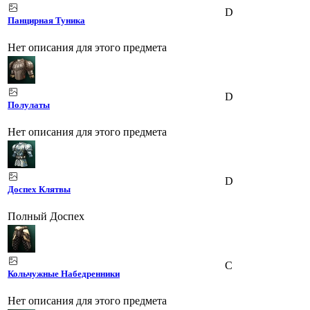
D
Панцирная Туника
Нет описания для этого предмета
D
Полулаты
Нет описания для этого предмета
D
Доспех Клятвы
Полный Доспех
C
Кольчужные Набедренники
Нет описания для этого предмета