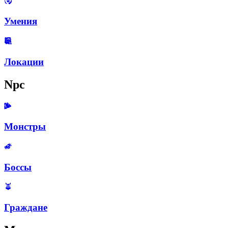
Умения
Локации
Npc
Монстры
Боссы
Граждане