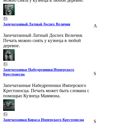
можно снять у кузнеца в любой деревне.
Запечатанный Латный Доспех Величия
A
Запечатанный Латный Доспех Величия.
Печать можно снять у кузнеца в любой
деревне.
Запечатанные Набедренники Имперского
S
Крестоносца
Запечатанные Набедренники Имперского
Крестоносца. Печать может быть сломана с
помощью Кузнеца Маммона.
Запечатанная Кираса Имперского Крестоносца
S