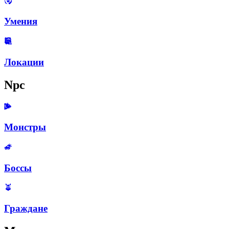
Умения
Локации
Npc
Монстры
Боссы
Граждане