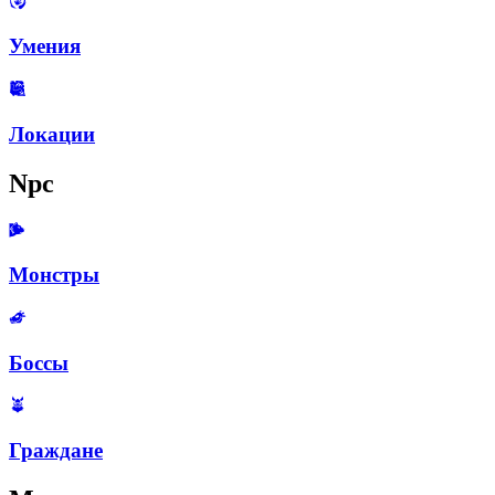
Умения
Локации
Npc
Монстры
Боссы
Граждане