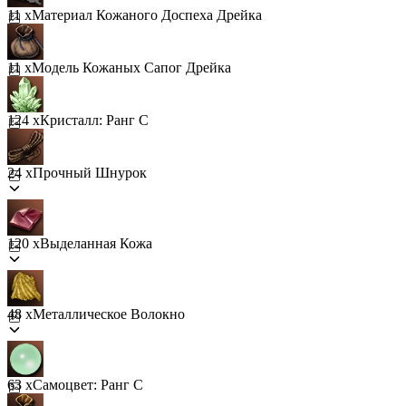
11 x
Материал Кожаного Доспеха Дрейка
11 x
Модель Кожаных Сапог Дрейка
124 x
Кристалл: Ранг C
24 x
Прочный Шнурок
120 x
Выделанная Кожа
48 x
Металлическое Волокно
63 x
Самоцвет: Ранг C