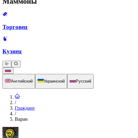
Маммоны
Торговец
Кузнец
Английский
Украинский
Русский
/
Граждане
/
Варан