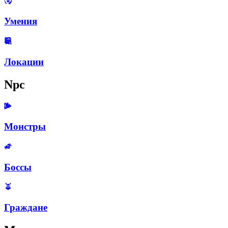
Умения
Локации
Npc
Монстры
Боссы
Граждане