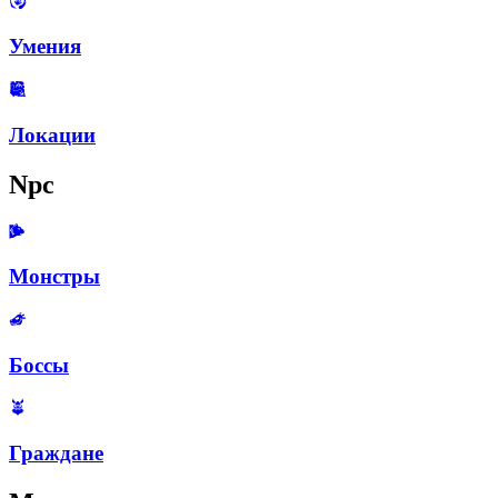
Умения
Локации
Npc
Монстры
Боссы
Граждане