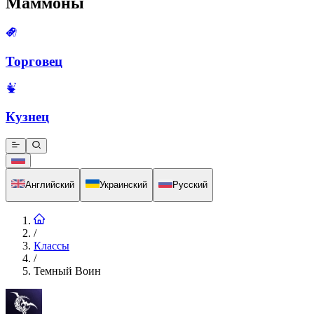
Маммоны
Торговец
Кузнец
Английский
Украинский
Русский
/
Классы
/
Темный Воин