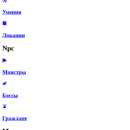
Умения
Локации
Npc
Монстры
Боссы
Граждане