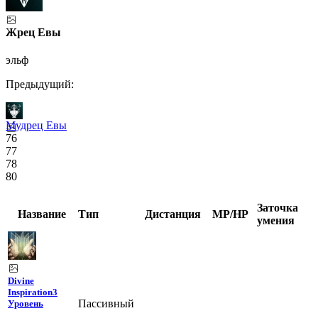
Жрец Евы
эльф
Предыдущий:
Мудрец Евы
76
77
78
80
Заточка
Название
Тип
Дистанция
MP/HP
умения
Divine
Inspiration
3
Пассивный
Уровень