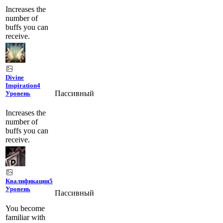
Increases the
number of
buffs you can
receive.
Divine
Inspiration
4
Пассивный
Уровень
Increases the
number of
buffs you can
receive.
Квалификация
5
Уровень
Пассивный
You become
familiar with